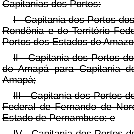
Capitanias dos Portos:
I - Capitania dos Portos d
Rondônia e do Território Fed
Portos dos Estados do Amazo
II - Capitania dos Portos d
do Amapá para Capitania d
Amapá;
III - Capitania dos Portos 
Federal de Fernando de Nor
Estado de Pernambuco; e
IV - Capitania dos Portos d