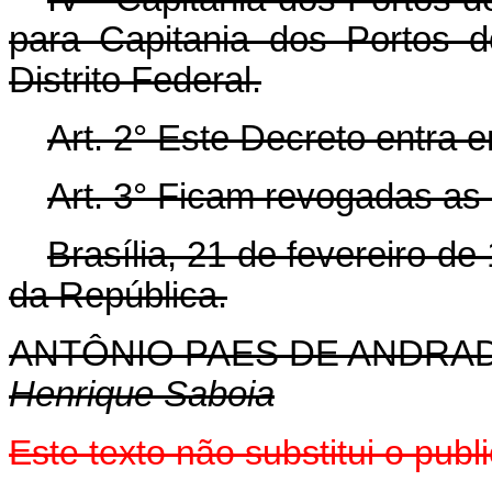
para Capitania dos Portos 
Distrito Federal.
Art. 2° Este Decreto entra 
Art. 3° Ficam revogadas as
Brasília, 21 de fevereiro d
da República.
ANTÔNIO PAES DE ANDRA
Henrique Saboia
Este texto não substitui o pub