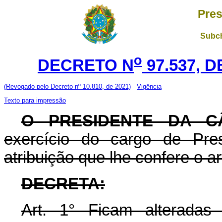
Pres
Subch
o
DECRETO N
97.537, D
(Revogado pelo Decreto nº 10.810, de 2021)
Vigência
Texto para impressão
O PRESIDENTE DA C
exercício do cargo de Pre
atribuição que lhe confere o ar
DECRETA:
Art. 1° Ficam alteradas