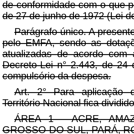
de conformidade com o que pre
de 27 de junho de 1972 (Lei d
Parágrafo único. A present
pelo EMFA, sendo as dotaçõ
atualizadas de acordo com a
Decreto-Lei n° 2.443, de 24
compulsório da despesa.
Art. 2° Para aplicação 
Território Nacional fica dividid
ÁREA 1 - ACRE, AMA
GROSSO DO SUL, PARÁ, R