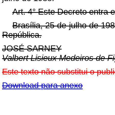
Art. 4° Este Decreto entra 
Brasília, 25 de julho de 1
República.
JOSÉ SARNEY
Valbert Lisieux Medeiros de F
Este texto não substitui o pub
Download para anexo