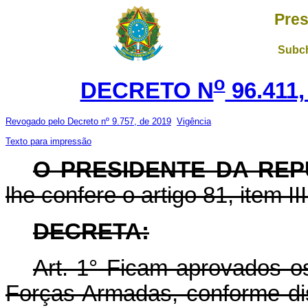
Pres
Subch
o
DECRETO N
96.411
Revogado pelo Decreto nº 9.757, de 2019
Vigência
Texto para impressão
O PRESIDENTE DA REP
lhe confere o artigo 81, item II
DECRETA:
Art. 1° Ficam aprovados 
Forças Armadas, conforme di