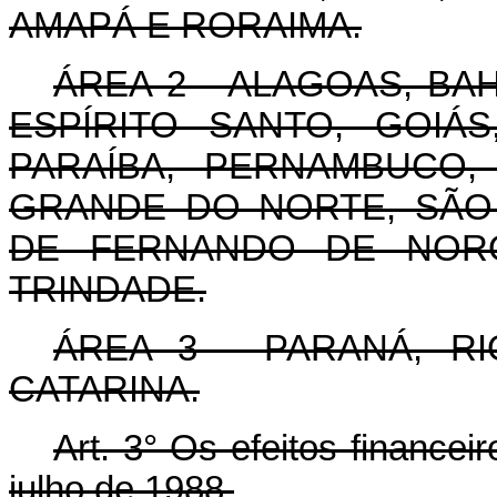
AMAPÁ E RORAIMA.
ÁREA 2 - ALAGOAS, BAH
ESPÍRITO SANTO, GOIÁ
PARAÍBA, PERNAMBUCO, 
GRANDE DO NORTE, SÃO 
DE FERNANDO DE NORO
TRINDADE.
ÁREA 3 - PARANÁ, R
CATARINA.
Art. 3° Os efeitos finance
julho de 1988.