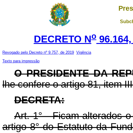
Pres
Subch
o
DECRETO N
96.164,
Revogado pelo Decreto nº 9.757, de 2019
Vigência
Texto para impressão
O PRESIDENTE DA REP
lhe confere o artigo 81, item II
DECRETA:
Art. 1° - Ficam alterados o
artigo 8° do Estatuto da Fun