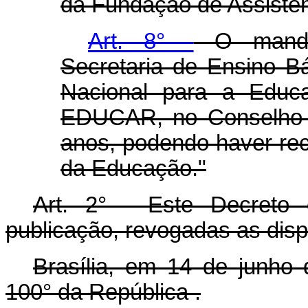
da Fundação de Assistên
Art. 8° -
O mandat
Secretaria de Ensino 
Nacional para a Educ
EDUCAR, no Conselho De
anos, podendo haver reco
da Educação."
Art. 2° - Este Decreto
publicação, revogadas as disp
Brasília, em 14 de junho
100° da República .