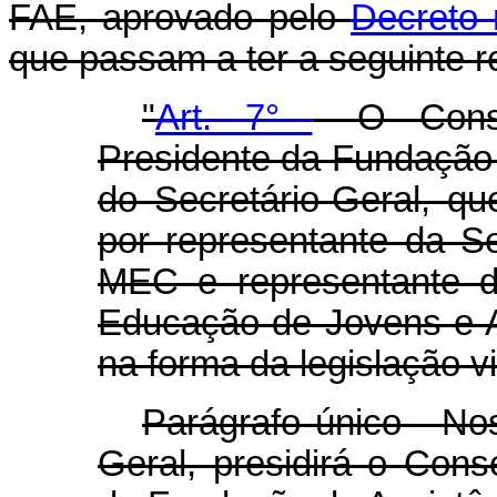
FAE, aprovado pelo
Decreto 
que passam a ter a seguinte 
"
Art. 7°
- O Conse
Presidente da Fundação 
do Secretário-Geral, que
por representante da S
MEC e representante d
Educação de Jovens e 
na forma da legislação v
Parágrafo único - No
Geral, presidirá o Cons