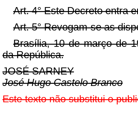
Art.
4° Este Decreto entra e
Art.
5° Revogam-se as dispo
Brasília, 10 de março de 
da República.
JOSÉ SARNEY
José Hugo Castelo Branco
Este texto não substitui o pub