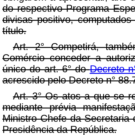
do respectivo Programa Espec
divisas positivo, computados
título.
Art.
2° Competirá, também
Comércio conceder a autori
único do art. 6° do
Decreto n
acrescido pelo Decreto n° 88.
Art.
3° Os atos a que se re
mediante prévia manifesta
Ministro Chefe da Secretari
Presidência da República.