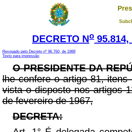
Pres
Subch
o
DECRETO N
95.814,
Revogado pelo Decreto nº 96.760, de 1988
Texto para impressão
O PRESIDENTE DA REP
lhe confere o artigo 81, itens
vista o disposto nos artigos 
de fevereiro de 1967,
DECRETA:
Art.
1° É delegada competên