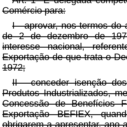
Comércio para:
I - aprovar, nos termos do a
de 2 de dezembro de 1975
interesse nacional, refere
Exportação de que trata o Dec
1972;
II - conceder isenção do
Produtos Industrializados, 
Concessão de Benefícios F
Exportação BEFIEX, quand
obrigarem a apresentar, ano 