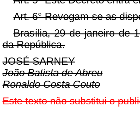
Art.
6° Revogam-se as dispo
Brasília, 29 de janeiro de
da República.
JOSÉ SARNEY
João Batista de Abreu
Ronaldo Costa Couto
Este texto não substitui o pub