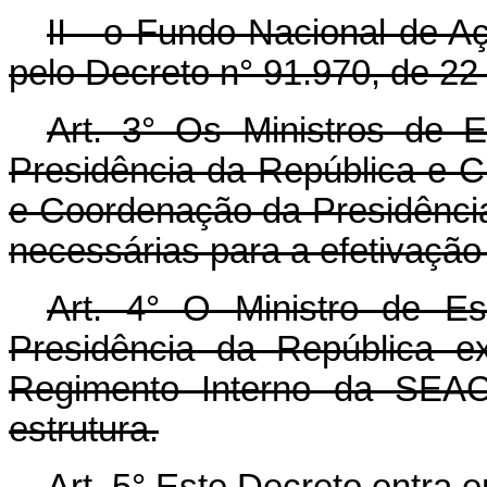
II - o Fundo Nacional de A
pelo Decreto n° 91.970, de 2
Art.
3° Os Ministros de E
Presidência da República e C
e Coordenação da Presidênci
necessárias para a efetivação
Art.
4° O Ministro de Est
Presidência da República ex
Regimento Interno da SEAC,
estrutura.
Art.
5° Este Decreto entra e