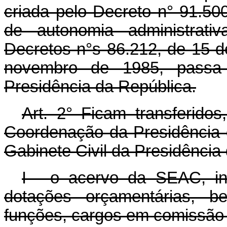
criada pelo Decreto n° 91.50
de autonomia administrati
Decretos n°s 86.212, de 15 d
novembro de 1985, passa 
Presidência da República.
Art.
2° Ficam transferidos
Coordenação da Presidência
Gabinete Civil da Presidência
I - o acervo da SEAC, in
dotações orçamentárias, 
funções, cargos em comissão 