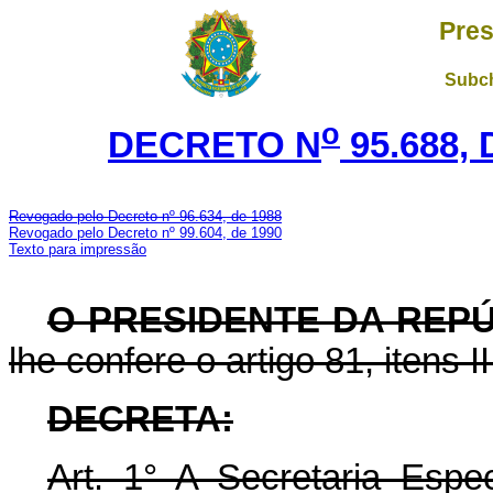
Pres
Subch
o
DECRETO N
95.688, 
Revogado pelo Decreto nº 96.634, de 1988
Revogado pelo Decreto nº 99.604, de 1990
Texto para impressão
O PRESIDENTE DA REP
lhe confere o artigo 81, itens I
DECRETA:
Art.
1° A Secretaria Espe