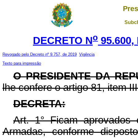
Pres
Subch
o
DECRETO N
95.600,
Revogado pelo Decreto nº 9.757, de 2019
Vigência
Texto para impressão
O PRESIDENTE DA REP
lhe confere o artigo 81, item II
DECRETA:
Art.
1° Ficam aprovados o
Armadas, conforme disposto