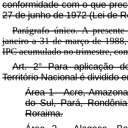
conformidade com o que precei
27 de junho de 1972 (Lei de R
Parágrafo único. A presente
janeiro a 31 de março de 1988,
IPC acumulado no trimestre, com 
Art.
2° Para aplicação do
Território Nacional é dividido 
Área 1 - Acre, Amazon
do Sul, Pará, Rondônia
Roraima.