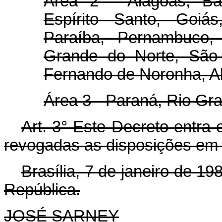
Área 2 - Alagoas, Bah
Espírito Santo, Goiá
Paraíba, Pernambuco, 
Grande do Norte, São P
Fernando de Noronha, Ab
Área 3 - Paraná, Rio Gra
Art.
3° Este Decreto entra 
revogadas as disposições em 
Brasília, 7 de janeiro de 1
República.
JOSÉ SARNEY