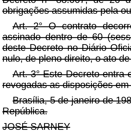
obrigações assumidas pela ou
Art.
2° O contrato decorr
assinado dentro de 60 (sess
deste Decreto no Diário Ofic
nulo, de pleno direito, o ato de
Art.
3° Este Decreto entra 
revogadas as disposições em 
Brasília, 5 de janeiro de 1
República.
JOSÉ SARNEY