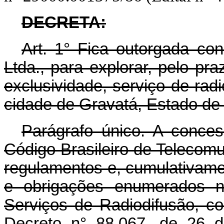
DECRETA:
Art.
1° Fica outorgada co
Ltda., para explorar, pelo pr
exclusividade, serviço de ra
cidade de Gravatá, Estado d
Parágrafo único. A conces
Código Brasileiro de Telecom
regulamentos e, cumulativame
e obrigações enumerados n
Serviços de Radiodifusão, c
Decreto n° 88.067, de 26 