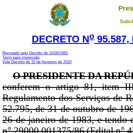
Pres
Subch
o
DECRETO N
95.587,
Revogado pelo Decreto de 10/05/1991
Texto para impressão
Vide Decreto de 10 de fevereiro de 2010
O PRESIDENTE DA REPÚ
conferem o artigo 81, item II
Regulamento dos Serviços de Ra
52.795, de 31 de outubro de 196
26 de janeiro de 1983, e tendo
n
°
29000.001375/86 (Edital n
°
4