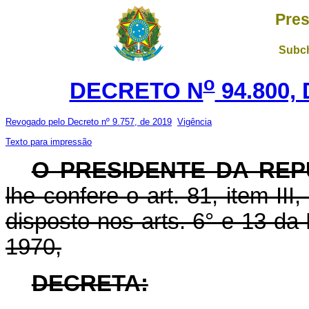
Pres
Subch
o
DECRETO N
94.800,
Revogado pelo Decreto nº 9.757, de 2019
Vigência
Texto para impressão
O PRESIDENTE DA REP
lhe confere o art. 81, item III
disposto nos arts. 6° e 13 da
1970,
DECRETA: