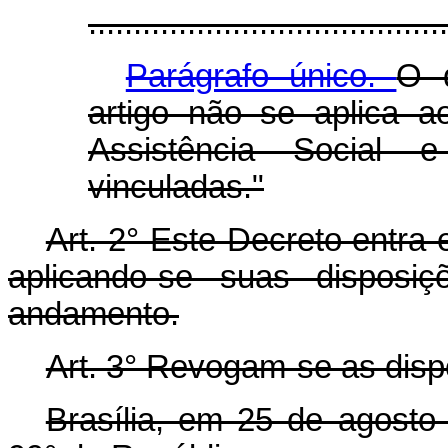
........................................
Parágrafo único.
O d
artigo não se aplica a
Assistência Social 
vinculadas."
Art. 2° Este Decreto entra
aplicando-se suas disposi
andamento.
Art. 3° Revogam-se as disp
Brasília, em 25 de agosto