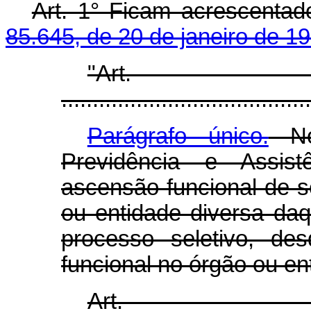
Art. 1° Ficam acrescentad
85.645, de 20 de janeiro de 1
"Ar
........................................
Parágrafo único.
No 
Previdência e Assist
ascensão funcional de s
ou entidade diversa daq
processo seletivo, de
funcional no órgão ou en
Ar