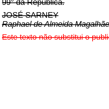
99° da República.
JOSÉ SARNEY
Raphael de Almeida Magalhã
Este texto não substitui o pub