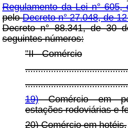
Regulamento da Lei n° 605, 
pelo
Decreto n° 27.048, de 1
Decreto n° 88.341, de 30 d
seguintes números:
"II - Comércio
........................................
........................................
19)
Comércio em port
estações rodoviárias e fe
20) Comércio em hotéis.