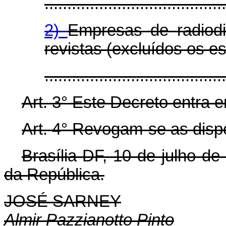
........................................
2)
Empresas de radiodif
revistas (excluídos os esc
.......................................
Art. 3° Este Decreto entra 
Art. 4° Revogam-se as disp
Brasília-DF, 10 de julho d
da República.
JOSÉ SARNEY
Almir Pazzianotto Pinto