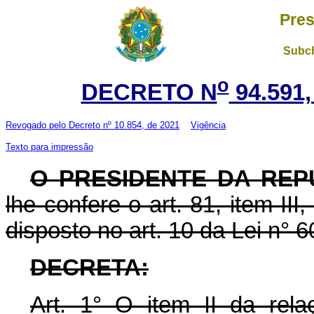
Pres
Subch
o
DECRETO N
94.591,
Revogado pelo
Decreto nº 10.854, de 2021
Vigência
Texto para impressão
O PRESIDENTE DA REP
lhe confere o art. 81, item III
disposto no art. 10 da Lei n° 6
DECRETA:
Art. 1° O item II da rel