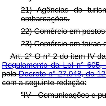
21) Agências de turis
embarcações.
22) Comércio em postos
23) Comércio em feiras 
Art. 2° O n° 2 do item IV da
Regulamento da Lei n° 605, 
pelo
Decreto n° 27.048, de 1
com a seguinte redação:
"IV - Comunicações e pu