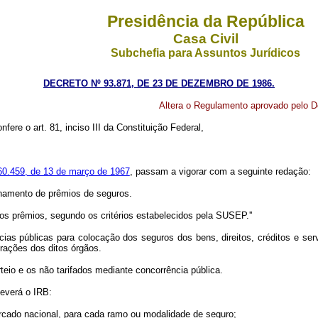
Presidência da República
Casa Civil
Subchefia para Assuntos Jurídicos
DECRETO Nº 93.871, DE 23 DE DEZEMBRO DE 1986.
Altera o Regulamento aprovado pelo De
fere o art. 81, inciso III da Constituição Federal,
60.459, de 13 de março de 1967
, passam a vigorar com a seguinte redação:
namento de prêmios de seguros.
s prêmios, segundo os critérios estabelecidos pela SUSEP.''
ias públicas para colocação dos seguros dos bens, direitos, créditos e se
rações dos ditos órgãos.
rteio e os não tarifados mediante concorrência pública.
deverá o IRB:
rcado nacional, para cada ramo ou modalidade de seguro;