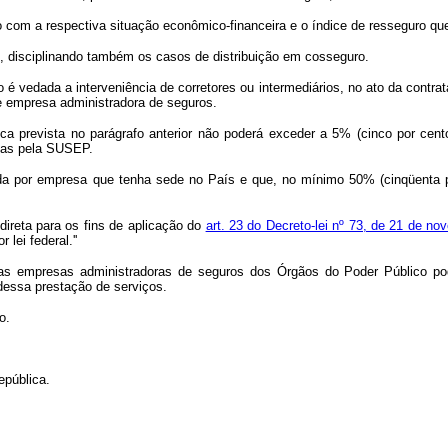
do com a respectiva situação econômico-financeira e o índice de resseguro q
, disciplinando também os casos de distribuição em cosseguro.
 é vedada a interveniência de corretores ou intermediários, no ato da contrat
de empresa administradora de seguros.
ca prevista no parágrafo anterior não poderá exceder a 5% (cinco por cent
adas pela SUSEP.
da por empresa que tenha sede no País e que, no mínimo 50% (cinqüenta por
direta para os fins de aplicação do
art. 23 do Decreto-lei nº 73, de 21 de n
lei federal.''
 empresas administradoras de seguros dos Órgãos do Poder Público poderã
 dessa prestação de serviços.
o.
epública.