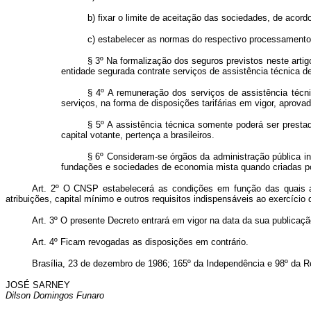
b) fixar o limite de aceitação das sociedades, de acor
c) estabelecer as normas do respectivo processamento
§ 3º Na formalização dos seguros previstos neste artigo
entidade segurada contrate serviços de assistência técnica 
§ 4º A remuneração dos serviços de assistência técni
serviços, na forma de disposições tarifárias em vigor, aprov
§ 5º A assistência técnica somente poderá ser presta
capital votante, pertença a brasileiros.
§ 6º Consideram-se órgãos da administração pública in
fundações e sociedades de economia mista quando criadas por 
Art. 2º O CNSP estabelecerá as condições em função das quais as
atribuições, capital mínimo e outros requisitos indispensáveis ao exercício
Art. 3º O presente Decreto entrará em vigor na data da sua publicaçã
Art. 4º Ficam revogadas as disposições em contrário.
Brasília, 23 de dezembro de 1986; 165º da Independência e 98º da R
JOSÉ SARNEY
Dilson Domingos Funaro