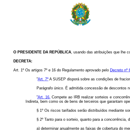
O PRESIDENTE DA REPÚBLICA
, usando das atribuições que lhe con
DECRETA:
Art. 1º Os artigos 7º e 16 do Regulamento aprovado pelo
Decreto nº 
''
Art. 7º
A SUSEP disporá sobre as condições de fracio
Parágrafo único. É admitida concessão de descontos no
'
'Art. 16.
Compete ao IRB realizar sorteios e concorrênc
Indireta, bem como os de bens de terceiros que garantam ope
§ 1º Os riscos tarifados serão distribuídos mediante so
§ 2º Tanto para o sorteio, quanto para a concorrência, 
a) determinar anualmente as faixas de cobertura do me