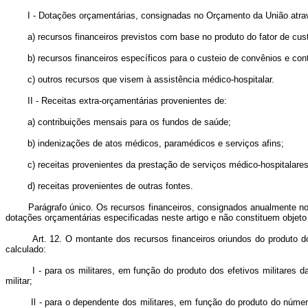
I - Dotações orçamentárias, consignadas no Orçamento da União através 
a) recursos financeiros previstos com base no produto do fator de custos
b) recursos financeiros específicos para o custeio de convênios e cont
c) outros recursos que visem à assistência médico-hospitalar.
II - Receitas extra-orçamentárias provenientes de:
a) contribuições mensais para os fundos de saúde;
b) indenizações de atos médicos, paramédicos e serviços afins;
c) receitas provenientes da prestação de serviços médico-hospitalares 
d) receitas provenientes de outras fontes.
Parágrafo único. Os recursos financeiros, consignados anualmente no Or
dotações orçamentárias especificadas neste artigo e não constituem objeto
Art. 12. O montante dos recursos financeiros oriundos do produto do fat
calculado:
I - para os militares, em função do produto dos efetivos militares da a
militar;
Il - para o dependente dos militares, em função do produto do número de