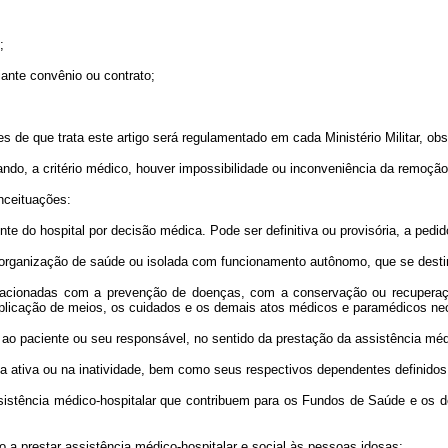
;
ante convênio ou contrato;
e que trata este artigo será regulamentado em cada Ministério Militar, obs
 a critério médico, houver impossibilidade ou inconveniência da remoção
nceituações:
 do hospital por decisão médica. Pode ser definitiva ou provisória, a pedid
organização de saúde ou isolada com funcionamento autônomo, que se destin
acionadas com a prevenção de doenças, com a conservação ou recuperaçã
 aplicação de meios, os cuidados e os demais atos médicos e paramédicos ne
paciente ou seu responsável, no sentido da prestação da assistência médic
 ativa ou na inatividade, bem como seus respectivos dependentes definidos 
tência médico-hospitalar que contribuem para os Fundos de Saúde e os dep
 a prestar assistência médico-hospitalar e social às pessoas idosas;