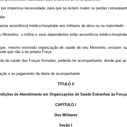
or imperiosa necessidade, para que se evitem males ou perdas conseqüent
lar.
ar assistência médico-hospitalar aos militares da ativa ou na inatividade - 
istério, o militar e seus dependentes terão assistência médico-hospitalar
 mesmo existindo organização de saúde de seu Ministério, existam razões
úde que não a da própria Força.
 de saúde das Forças Armadas, poderão ter acompanhante, desde que as in
ção e ao pagamento da diária de acompanhante.
TÍTULO II
ições de Atendimento em Organizações de Saúde Estranhas às Força
CAPÍTULO I
Dos Militares
Seção I