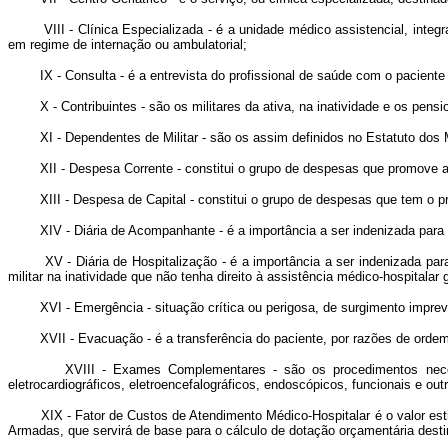
VIII - Clínica Especializada - é a unidade médico assistencial, integr
em regime de internação ou ambulatorial;
IX - Consulta - é a entrevista do profissional de saúde com o paciente p
X - Contribuintes - são os militares da ativa, na inatividade e os pensi
XI - Dependentes de Militar - são os assim definidos no Estatuto dos Mi
XII - Despesa Corrente - constitui o grupo de despesas que promove a
XIII - Despesa de Capital - constitui o grupo de despesas que tem o prop
XIV - Diária de Acompanhante - é a importância a ser indenizada para c
XV - Diária de Hospitalização - é a importância a ser indenizada para 
militar na inatividade que não tenha direito à assistência médico-hospitalar 
XVI - Emergência - situação crítica ou perigosa, de surgimento imprevis
XVII - Evacuação - é a transferência do paciente, por razões de ordem m
XVIII - Exames Complementares - são os procedimentos necessários 
eletrocardiográficos, eletroencefalográficos, endoscópicos, funcionais e out
XIX - Fator de Custos de Atendimento Médico-Hospitalar é o valor est
Armadas, que servirá de base para o cálculo de dotação orçamentária desti