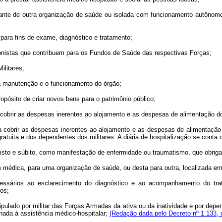
ante de outra organização de saúde ou isolada com funcionamento autônomo,
ara fins de exame, diagnóstico e tratamento;
onistas que contribuem para os Fundos de Saúde das respectivas Forças;
litares;
 manutenção e o funcionamento do órgão;
ósito de criar novos bens para o patrimônio público;
obrir as despesas inerentes ao alojamento e as despesas de alimentação 
cobrir as despesas inerentes ao alojamento e as despesas de alimentação
gratuita e dos dependentes dos militares. A diária de hospitalização se conta d
to e súbito, como manifestação de enfermidade ou traumatismo, que obriga
édica, para uma organização de saúde, ou desta para outra, localizada em 
ao esclarecimento do diagnóstico e ao acompanhamento do tratamento
ros;
ipulado por militar das Forças Armadas da ativa ou da inatividade e por depe
nada à assistência médico-hospitalar;
(Redação dada pelo Decreto nº 1.133, 