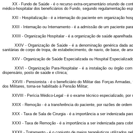
XX - Fundo de Saúde - é o recurso extra-orçamentário oriundo de contribui
médico-hospitalar dos beneficiários do Fundo, segundo regulamentação esp
XXI - Hospitalização - é a internação do paciente em organização hospita
XXII - Internação ou Internamento - é a admissão de um paciente para o
XXIII - Organização Hospitalar - é a organização de saúde aparelhada de 
XXIV - Organização de Saúde - é a denominação genérica dada aos órgã
sanitárias de corpo de tropa, de estabelecimento, de navio, de base, de ars
XXV - Organização de Saúde Especializada ou Hospital Especializado - é
XXVI - Organização Para-Hospitalar - é a instalação ou órgão com funçõe
dispensário, posto de saúde e clínica;
XXVII - Pensionista - é o beneficiário do Militar das Forças Armadas, fa
dos Militares, torna-se habilitado à Pensão Militar;
XXVIII - Perícia Médico-Legal - é o exame técnico especializado, por me
XXIX - Remoção - é a transferência do paciente, por razões de ordem méd
XXX - Taxa de Sala de Cirurgia - é a importância a ser indenizada para c
XXXI - Taxa de Remoção - é a importância a ser indenizada para cobrir 
XXXII - Tratamento - é o conjunto de meios terapêuticos utilizados pelos 