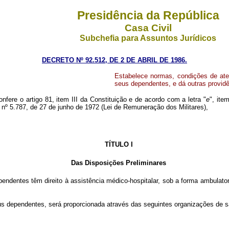
Presidência da República
Casa Civil
Subchefia para Assuntos Jurídicos
DECRETO Nº 92.512, DE 2 DE ABRIL DE 1986.
Estabelece normas, condições de aten
seus dependentes, e dá outras providê
nfere o artigo 81, item III da Constituição e de acordo com a letra "
e
", ite
i nº 5.787, de 27 de junho de 1972 (Lei de Remuneração dos Militares),
TÍTULO I
Das Disposições Preliminares
entes têm direito à assistência médico-hospitalar, sob a forma ambulatori
us dependentes, será proporcionada através das seguintes organizações de 