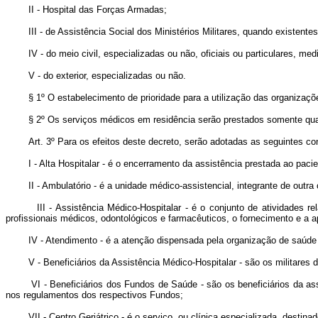
II - Hospital das Forças Armadas;
III - de Assistência Social dos Ministérios Militares, quando existentes
IV - do meio civil, especializadas ou não, oficiais ou particulares, medi
V - do exterior, especializadas ou não.
§ 1º O estabelecimento de prioridade para a utilização das organizações d
§ 2º Os serviços médicos em residência serão prestados somente quando,
Art. 3º Para os efeitos deste decreto, serão adotadas as seguintes co
I - Alta Hospitalar - é o encerramento da assistência prestada ao paciente
II - Ambulatório - é a unidade médico-assistencial, integrante de outra 
III - Assistência Médico-Hospitalar - é o conjunto de atividades rel
profissionais médicos, odontológicos e farmacêuticos, o fornecimento e a
IV - Atendimento - é a atenção dispensada pela organização de saúde ao 
V - Beneficiários da Assistência Médico-Hospitalar - são os militares da
VI - Beneficiários dos Fundos de Saúde - são os beneficiários da assis
nos regulamentos dos respectivos Fundos;
VII - Centro Geriátrico - é o serviço, ou clínica especializada, destinado