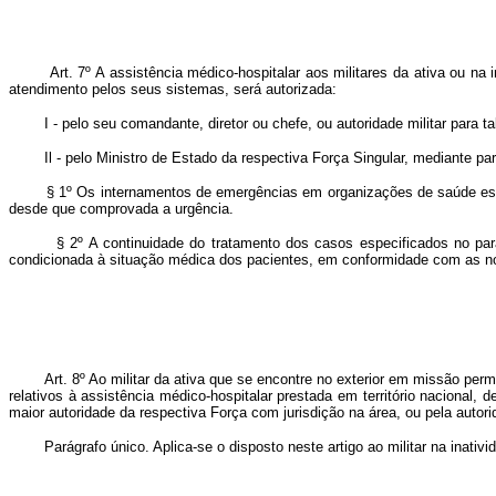
Art. 7º A assistência médico-hospitalar aos militares da ativa ou na i
atendimento pelos seus sistemas, será autorizada:
I - pelo seu comandante, diretor ou chefe, ou autoridade militar para tal
Il - pelo Ministro de Estado da respectiva Força Singular, mediante pare
§ 1º Os internamentos de emergências em organizações de saúde estranha
desde que comprovada a urgência.
§ 2º A continuidade do tratamento dos casos especificados no parágr
condicionada à situação médica dos pacientes, em conformidade com as n
Art. 8º Ao militar da ativa que se encontre no exterior em missão perman
relativos à assistência médico-hospitalar prestada em território nacional,
maior autoridade da respectiva Força com jurisdição na área, ou pela autorid
Parágrafo único. Aplica-se o disposto neste artigo ao militar na inativid