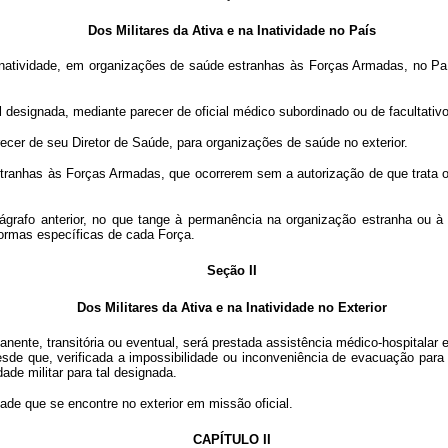
Dos Militares da Ativa e na Inatividade no País
natividade, em organizações de saúde estranhas às Forças Armadas, no País
 designada, mediante parecer de oficial médico subordinado ou de facultativ
cer de seu Diretor de Saúde, para organizações de saúde no exterior.
s às Forças Armadas, que ocorrerem sem a autorização de que trata o item 
afo anterior, no que tange à permanência na organização estranha ou à 
ormas específicas de cada Força.
Seção II
Dos Militares da Ativa e na Inatividade no Exterior
ente, transitória ou eventual, será prestada assistência médico-hospitala
 desde que, verificada a impossibilidade ou inconveniência de evacuação par
ade militar para tal designada.
ade que se encontre no exterior em missão oficial.
CAPÍTULO II