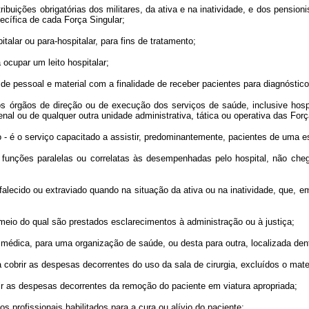
ções obrigatórias dos militares, da ativa e na inatividade, e dos pensionis
ecífica de cada Força Singular;
lar ou para-hospitalar, para fins de tratamento;
cupar um leito hospitalar;
pessoal e material com a finalidade de receber pacientes para diagnóstico 
os de direção ou de execução dos serviços de saúde, inclusive hospita
enal ou de qualquer outra unidade administrativa, tática ou operativa das Fo
 o serviço capacitado a assistir, predominantemente, pacientes de uma es
s paralelas ou correlatas às desempenhadas pelo hospital, não chegando a
lecido ou extraviado quando na situação da ativa ou na inatividade, que, em
io do qual são prestados esclarecimentos à administração ou à justiça;
ica, para uma organização de saúde, ou desta para outra, localizada dent
obrir as despesas decorrentes do uso da sala de cirurgia, excluídos o mate
as despesas decorrentes da remoção do paciente em viatura apropriada;
profissionais habilitados para a cura ou alívio do paciente;