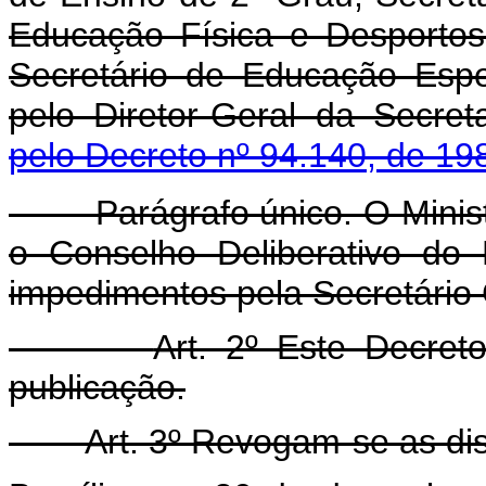
Educação Física e Desportos
Secretário de Educação Espe
pelo Diretor-Geral da Secre
pelo Decreto nº 94.140, de 19
Parágrafo único. O Ministr
o Conselho Deliberativo do
impedimentos pela Secretário 
Art. 2º Este Decret
publicação.
Art. 3º Revogam-se as di