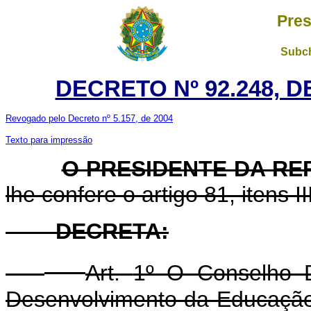
Pres
Subch
DECRETO Nº 92.248, D
Revogado pelo Decreto nº 5.157, de 2004
Texto para impressão
O PRESIDENTE DA RE
lhe confere o artigo 81, itens I
DECRETA:
Art.
1º O Conselho D
Desenvolvimento da Educaçã