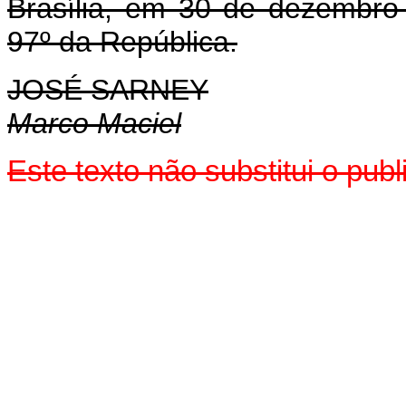
Brasília, em 30 de dezembro
97º da República.
JOSÉ SARNEY
Marco Maciel
Este texto não substitui o pu