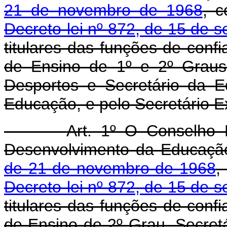
21 de novembro de 1968
, c
Decreto-lei nº 872, de 15 de 
titulares das funções de confi
de Ensino de 1º e 2º Graus
Desportos e Secretário da E
Educação, e pelo Secretário 
Art. 1º O Conselho 
Desenvolvimento da Educaçã
de 21 de novembro de 1968
,
Decreto-lei nº 872, de 15 de 
titulares das funções de confi
de Ensino de 2º Grau, Secretá