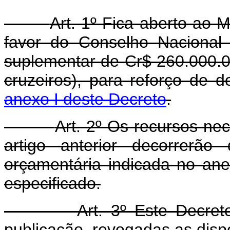
Art. 1º Fica aberto ao 
favor do Conselho Nacional
suplementar de Cr$ 260.000.0
cruzeiros), para reforço de 
anexo I deste Decreto
.
Art. 2º Os recursos ne
artigo anterior decorrerão
orçamentária indicada no ane
especificado.
Art. 3º Este Decre
publicação, revogadas as disp