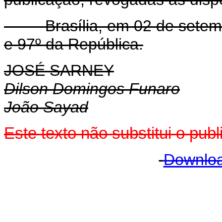
Brasília, em 02 de setembr
e 97º da República.
JOSÉ SARNEY
Dilson Domingos Funaro
João Sayad
Este texto não substitui o pub
Downloa