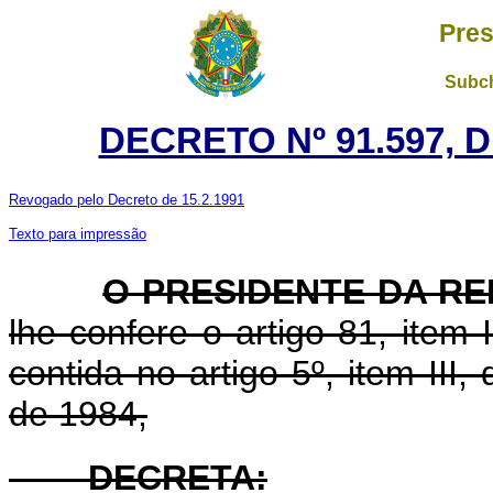
Pres
Subch
DECRETO Nº 91.597, 
Revogado pelo Decreto de 15.2.1991
Texto para impressão
O PRESIDENTE DA RE
lhe confere o artigo 81, item I
contida no artigo 5º, item III
de 1984,
DECRETA: