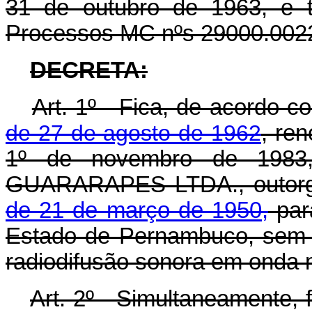
31 de outubro de 1963, e 
Processos MC nºs 29000.0022
DECRETA:
Art
. 1º - Fica, de acordo 
de 27 de agosto de 1962
, ren
1º de novembro de 198
GUARARAPES LTDA., outorg
de 21 de março de 1950,
para
Estado de Pernambuco, sem di
radiodifusão sonora em onda 
Art
. 2º - Simultaneamente, f