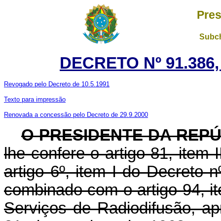
Pres
Subch
DECRETO Nº 91.386,
Revogado pelo Decreto de 10.5.1991
Texto para impressão
Renovada a concessão pelo Decreto de 29.9.2000
O PRESIDENTE DA REPÚ
lhe confere o artigo 81, item 
artigo 6º, item I do Decreto 
combinado com o artigo 94, ite
Serviços de Radiodifusão, ap