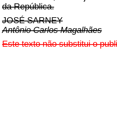
da República.
JOSÉ SARNEY
Antônio Carlos Magalhães
Este texto não substitui o pu