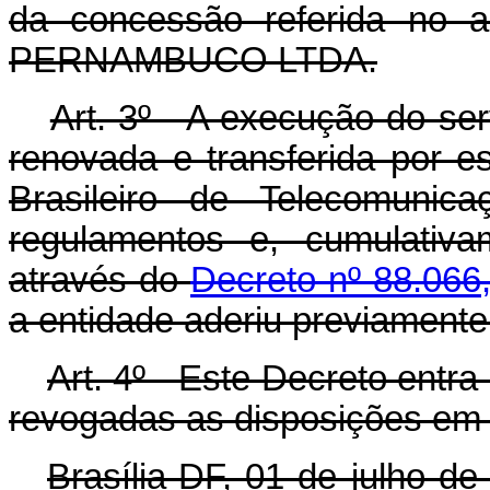
da concessão referida no 
PERNAMBUCO LTDA.
Art
. 3º - A execução do ser
renovada e transferida por e
Brasileiro de Telecomunic
regulamentos e, cumulativa
através do
Decreto nº 88.066,
a entidade aderiu previamente
Art
. 4º - Este Decreto entr
revogadas as disposições em 
Brasília-DF, 01 de julho d