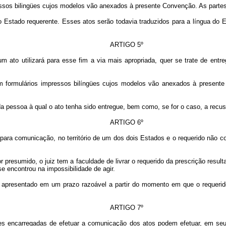
os bilingües cujos modelos vão anexados à presente Convenção. As partes 
do Estado requerente. Esses atos serão todavia traduzidos para a língua do 
ARTIGO 5º
 ato utilizará
para esse fim a via mais apropriada, quer se trate de entre
 formulários impressos bilíngües cujos modelos vão anexados à presente
a pessoa à qual o ato tenha sido entregue, bem como, se for o caso, a recusa
ARTIGO 6º
a comunicação, no território de um dos dois Estados e o requerido não com
r presumido, o juiz tem a faculdade de livrar o requerido da prescrição resul
e encontrou na impossibilidade de agir.
apresentado em um prazo razoável a partir do momento em que o requerid
ARTIGO 7º
 encarregadas de efetuar a comunicação dos atos podem efetuar, em seus