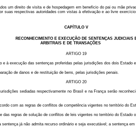
dos um direito de visita e de hospedagem em beneficio do pai ou mãe privado
or suas respectivas autoridades com vistas à efetivação e ao livre exercíc
CAPÍTULO V
RECONHECIMENTO E EXECUÇÃO DE SENTENÇAS JUDICIAIS 
ARBITRAIS E DE TRANSAÇÕES
ARTIGO 19
à execução das sentenças proferidas pelas jurisdições dos dois Estado em ma
ação de danos e de restituição de bens, pelas jurisdições penais.
ARTIGO 20
isdições sediadas respectivamente no Brasil e na França serão reconhecidas
rdo com as regras de conflitos de competência vigentes no território do Es
e das regras de solução de conflitos de leis vigentes no território do Estado
 sentença já não admita recurso ordinário e seja executável; a sentença em