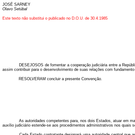
JOSÉ SARNEY
Olavo Setúbal
Este texto não substitui o publicado no D.O.U. de 30.4.1985
DESEJOSOS de fomentar a cooperação judiciária entre a República Fed
assim contribuir para o desenvolvimento de suas relações com fundamento no
RESOLVERAM concluir a presente Convenção.
As autoridades competentes para, nos dois Estados, atuar em matéri
auxílio judiciário estende-se aos procedimentos administrativos nos quais se
Cada Estado contratante designará uma autoridade central que assu