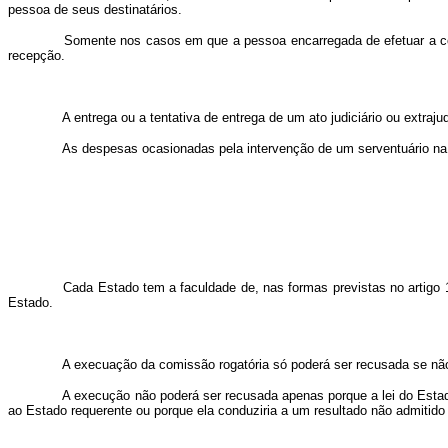
pessoa de seus destinatários.
Somente nos casos em que a pessoa encarregada de efetuar a comun
recepção.
A entrega ou a tentativa de entrega de um ato judiciário ou extraju
As despesas ocasionadas pela intervenção de um serventuário na Fran
Cada Estado tem a faculdade de, nas formas previstas no artigo 1, t
Estado.
A execuação da comissão rogatória só poderá ser recusada se não for
A execução não poderá ser recusada apenas porque a lei do Estado 
ao Estado requerente ou porque ela conduziria a um resultado não
admitido 