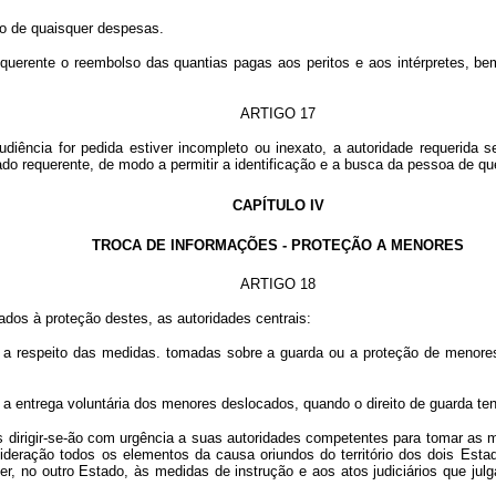
o de quaisquer despesas.
equerente o reembolso das quantias pagas aos peritos e aos intérpretes, 
ARTIGO 17
ncia for pedida estiver incompleto ou inexato, a autoridade requerida se 
o requerente, de modo a permitir a identificação e a busca da pessoa de que
CAPÍTULO IV
TROCA DE INFORMAÇÕES - PROTEÇÃO A MENORES
ARTIGO 18
os à proteção destes, as autoridades centrais:
respeito das medidas. tomadas sobre a guarda ou a proteção de menores
a entrega voluntária dos menores deslocados, quando o direito de guarda te
 dirigir-se-ão com urgência a suas autoridades competentes para tomar as m
sideração todos os elementos da causa oriundos do território dos dois Es
eder, no outro Estado, às medidas de instrução e aos atos judiciários que j