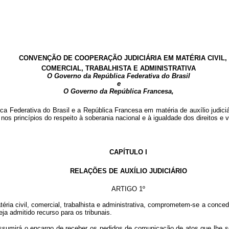
CONVENÇÃO DE COOPERAÇÃO JUDICIÁRIA EM MATÉRIA CIVIL,
COMERCIAL, TRABALHISTA E ADMINISTRATIVA
O Governo da República Federativa do Brasil
e
O Governo da República Francesa,
erativa do Brasil e a República Francesa em matéria de auxílio judiciário 
s princípios do respeito à soberania nacional e à igualdade dos direitos e 
CAPÍTULO I
RELAÇÕES DE AUXÍLIO JUDICIÁRIO
ARTIGO 1º
a civil, comercial, trabalhista e administrativa, comprometem-se a conced
ja admitido recurso para os tribunais.
mirá o encargo de receber os pedidos de comunicação de atos que lhe sejam