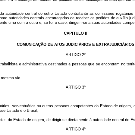
autoridade central do outro Estado contratante as comissões rogatárias ex
 autoridades centrais encarregadas de receber os pedidos de auxílio judiciá
ente uma com a outra e, se for o caso, dirigem-se a suas autoridades compe
CAPÍTULO II
COMUNICAÇÃO DE ATOS JUDICIÁRIOS E EXTRAJUDICIÁRIOS
ARTIGO 2º
 trabalhista e administrativa destinados a pessoas que se encontram no terri
a mesma via.
ARTIGO 3º
ios, serventuários ou outras pessoas competentes do Estado de origem, de 
sse Estado é o Brasil;
s do Estado de origem, de dirigir-se diretamente à autoridade central do Es
ARTIGO 4º