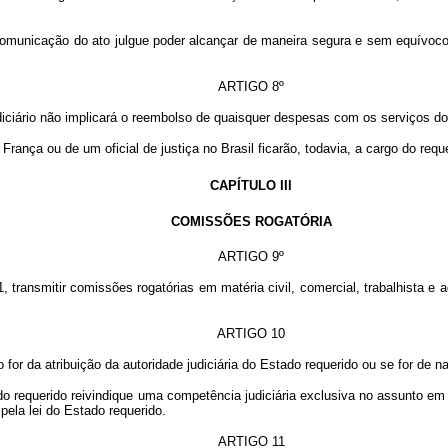
icação do ato julgue poder alcançar de maneira segura e sem equívoco o d
ARTIGO 8º
diciário não implicará o reembolso de quaisquer despesas com os serviços do
ça ou de um oficial de justiça no Brasil ficarão, todavia, a cargo do requ
CAPÍTULO III
COMISSÕES ROGATÓRIA
ARTIGO 9º
ransmitir comissões rogatórias em matéria civil, comercial, trabalhista e ad
ARTIGO 10
 da atribuição da autoridade judiciária do Estado requerido ou se for de na
requerido reivindique uma competência judiciária exclusiva no assunto em 
pela lei do Estado requerido.
ARTIGO 11