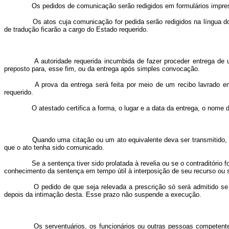
Os pedidos de comunicação serão redigidos em formulários impress
Os atos cuja comunicação
for pedida serão redigidos na língua 
de tradução ficarão a cargo do Estado requerido.
A autoridade requerida incumbida de fazer proceder entrega de um
preposto para, esse fim, ou da entrega após simples convocação.
A prova da entrega será feita por meio de um recibo lavrado em
requerido.
O atestado certifica a forma, o lugar e a data da entrega, o nome d
Quando uma citação ou um ato equivalente deva ser transmitido, par
que o ato tenha sido comunicado.
Se a sentença tiver sido prolatada à revelia ou se o contraditório fo
conhecimento da sentença em tempo útil à interposição de seu recurso ou s
O pedido de que seja relevada a prescrição só será admitido se 
depois da intimação desta. Esse prazo não suspende a execução.
Os serventuários, os funcionários ou outras pessoas competentes