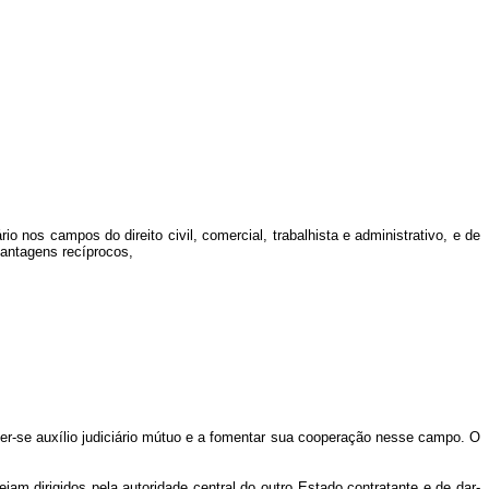
nos campos do direito civil, comercial, trabalhista e administrativo, e de
vantagens recíprocos,
er-se auxílio judiciário mútuo e a fomentar sua cooperação nesse campo. O
 dirigidos pela autoridade central do outro Estado contratante e de dar-