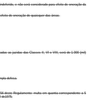
indeferido, e não será considerado para efeito de oneração da
 efeito de oneração de quaisquer das áreas.
das as jazidas das Classes II, VI e VIII, será de 1.000 (mil)
ampla defesa.
go 56 deste Regulamento: multa em quantia correspondente a 5
il de1975.