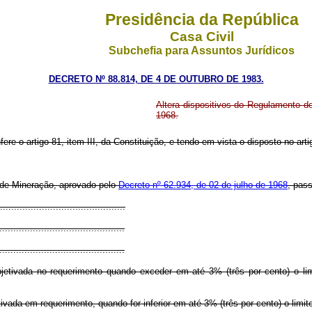
Presidência da República
Casa Civil
Subchefia para Assuntos Jurídicos
DECRETO Nº 88.814, DE 4 DE OUTUBRO DE 1983.
Altera dispositivos do Regulamento d
1968.
fere o artigo 81, item III, da Constituição, e tendo em vista o disposto no art
o de Mineração, aprovado pelo
Decreto nº 62.934, de 02 de julho de 1968
, pas
............................................
.............................................
.............................................
objetivada no requerimento quando exceder em até 3% (três por cento) o l
ivada em requerimento, quando for inferior em até 3% (três por cento) o limit