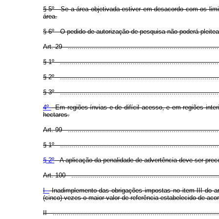
§ 5º - Se a área objetivada estiver em desacordo com os limi
área.
§ 6º - O pedido de autorização de pesquisa não poderá pleite
Art. 29 - ..............................................................................
§ 1º - .................................................................................
§ 2º - .................................................................................
§ 3º - .................................................................................
4º
- Em regiões ínvias e de difícil acesso, e em regiões inte
hectares.
Art. 99 - ..............................................................................
§ 1º - .................................................................................
§ 2º
- A aplicação da penalidade de advertência deve ser prece
Art. 100 - ............................................................................
I -
Inadimplemento das obrigações impostas no item III do art
(cinco) vezes o maior valor de referência estabelecido de acor
II - .....................................................................................