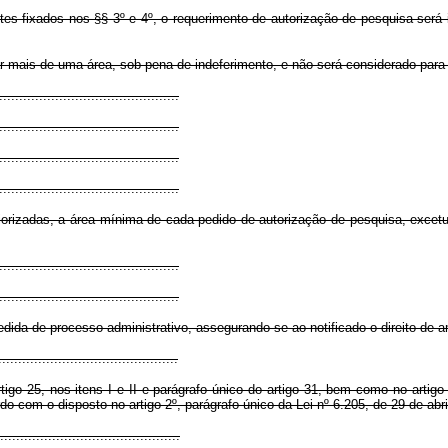
tes fixados nos §§ 3º e 4º, o requerimento de autorização de pesquisa será 
ar mais de uma área, sob pena de indeferimento, e não será considerado para
............................................
.............................................
.............................................
.............................................
riorizadas, a área mínima de cada pedido de autorização de pesquisa, excetua
............................................
.............................................
dida de processo administrativo, assegurando-se ao notificado o direito de 
............................................
igo 25, nos itens I e II e parágrafo único do artigo 31, bem como no arti
do com o disposto no artigo 2º, parágrafo único da Lei nº 6.205, de 29 de abr
.............................................