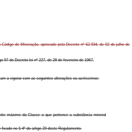
o Código de Mineração, aprovado pela Decreto nº 62.934, de 02 de julho de
igo 97 do Decreto-lei nº 227, de 28 de fevereiro de 1967,
sam a vigorar com as seguintes alterações ou acréscimos:
imite máximo da Classe a que pertence a substância mineral
e fixado no § 4º do artigo 29 deste Regulamento.