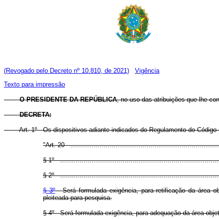
(Revogado pelo Decreto nº 10.810, de 2021)
Vigência
Texto para impressão
O PRESIDENTE DA REPÚBLICA
, no uso das atribuições que lhe con
DECRETA:
Art
. 1º - Os dispositivos adiante indicados do Regulamento do Códig
"Art. 20 - .............................................................................
§ 1º - .................................................................................
§ 2º - .................................................................................
§ 3º
- Será formulada exigência, para retificação da área 
pleiteada para pesquisa.
§ 4º - Será formulada exigência, para adequação da área objet