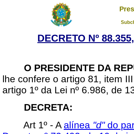
Pres
Subch
DECRETO Nº 88.355,
O PRESIDENTE DA REP
lhe confere o artigo 81, item II
artigo 1º da Lei nº 6.986, de 1
DECRETA:
Art 1º - A
alínea
"d"
do par