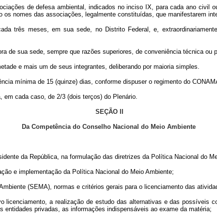
ações de defesa ambiental, indicados no inciso IX, para cada ano civil ou 
ndo os nomes das associações, legalmente constituídas, que manifestarem i
ada três meses, em sua sede, no Distrito Federal, e, extraordinariamente
ora de sua sede, sempre que razões superiores, de conveniência técnica ou po
ade e mais um de seus integrantes, deliberando por maioria simples.
edência mínima de 15 (quinze) dias, conforme dispuser o regimento do CONAM
 em cada caso, de 2/3 (dois terços) do Plenário.
SEÇÃO II
Da Competência do Conselho Nacional do Meio Ambiente
residente da República, na formulação das diretrizes da Política Nacional do M
ação e implementação da Política Nacional do Meio Ambiente;
 Ambiente (SEMA), normas e critérios gerais para o licenciamento das ativida
vo licenciamento, a realização de estudo das alternativas e das possíveis 
s entidades privadas, as informações indispensáveis ao exame da matéria;