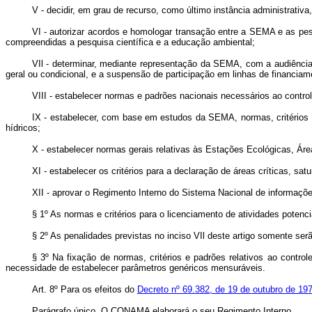
V - decidir, em grau de recurso, como último instância administrativ
VI - autorizar acordos e homologar transação entre a SEMA e as pes
compreendidas a pesquisa científica e a educação ambiental;
VIl - determinar, mediante representação da SEMA, com a audiência 
geral ou condicional, e a suspensão de participação em linhas de financiam
VIII - estabelecer normas e padrões nacionais necessários ao contro
IX - estabelecer, com base em estudos da SEMA, normas, critérios e
hídricos;
X - estabelecer normas gerais relativas às Estações Ecológicas, Ár
XI - estabelecer os critérios para a declaração de áreas críticas, sa
XII - aprovar o Regimento Interno do Sistema Nacional de informaçõ
§ 1º As normas e critérios para o licenciamento de atividades potenc
§ 2º As penalidades previstas no inciso VIl deste artigo somente 
§ 3º Na fixação de normas, critérios e padrões relativos ao cont
necessidade de estabelecer parâmetros genéricos mensuráveis.
Art. 8º Para os efeitos do
Decreto nº 69.382, de 19 de outubro de 19
Parágrafo único. O CONAMA elaborará o seu Regimento Interno.