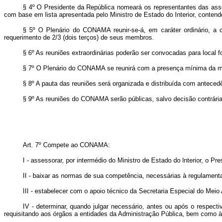
§ 4º O Presidente da República nomeará os representantes das associ
com base em lista apresentada pelo Ministro de Estado do Interior, conte
§ 5º O Plenário do CONAMA reunir-se-á, em caráter ordinário, a c
requerimento de 2/3 (dois terços) de seus membros.
§ 6º As reuniões extraordinárias poderão ser convocadas para local f
§ 7º O Plenário do CONAMA se reunirá com a presença mínima da met
§ 8º A pauta das reuniões será organizada e distribuída com antec
§ 9º As reuniões do CONAMA serão públicas, salvo decisão contrária,
Art. 7º Compete ao CONAMA:
I - assessorar, por intermédio do Ministro de Estado do lnterior, o P
II - baixar as normas de sua competência, necessárias à regulament
III - estabelecer com o apoio técnico da Secretaria Especial do Meio
IV - determinar, quando julgar necessário, antes ou após o respecti
requisitando aos órgãos a entidades da Administração Pública, bem como à