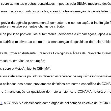
a, sobre as multas e outras penalidades impostas pela SEMA, mediante depósito
soas físicas ou jurídicas punidas, visando à transformação de penalidades p
prévia da agência governamental competente e comunicação à instituição fin
ento em estabelecimentos oficiais de crédito;
le da poluição por veículos automotores, aeronaves e embarcações, após a a
 padrões relativos ao controle e à manutenção da qualidade do meio ambien
eas de Proteção Ambiental, Reservas Ecológicas e Áreas de Relevante Intere
turadas ou em vias de saturação;
es sobre o Meio Ambiente (SINIMA).
ial ou efetivamente poluidoras deverão estabelecer os requisitos indispensáve
serão aplicadas nos casos previamente definidos em norma específica do CON
role e à manutenção da qualidade do meio ambiente, o CONAMA, levará em 
71
, o CONAMA é classificado como órgão de deliberação coletiva de 2º Grau, v