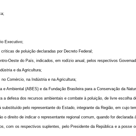
ca;
rio Executivo;
ríticas de poluição declaradas por Decreto Federal;
tro-Oeste do País, indicados, em rodízio anual, pelos respectivos Governad
ústria e da Agricultura;
no Comércio, na Indústria e na Agricultura;
ária e Ambiental (ABES) e da Fundação Brasileira para a Conservação da Natu
a a defesa dos recursos ambientais e combate à poluição, de livre escolha d
 substituído pelo representante do Estado, integrante da Região, em cujo terri
 o direito de indicar o representante regional comum, quando for declarada áre
dos, com os respectivos suplentes, pelo Presidente da República e a posse o