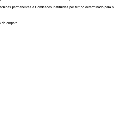
écnicas permanentes e Comissões instituídas por tempo determinado para o
os de empate;