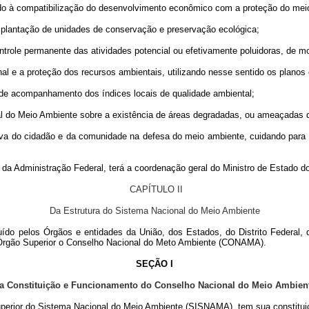
ndo à compatibilização do desenvolvimento econômico com a proteção do meio 
implantação de unidades de conservação e preservação ecológica;
ontrole permanente das atividades potencial ou efetivamente poluidoras, de mo
nal e a proteção dos recursos ambientais, utilizando nesse sentido os planos 
e de acompanhamento dos índices locais de qualidade ambiental;
onal do Meio Ambiente sobre a existência de áreas degradadas, ou ameaçadas
ativa do cidadão e da comunidade na defesa do meio ambiente, cuidando para
da Administração Federal, terá a coordenação geral do Ministro de Estado do 
CAPÍTULO II
Da Estrutura do Sistema Nacional do Meio Ambiente
o pelos Órgãos e entidades da União, dos Estados, do Distrito Federal, do
o Órgão Superior o Conselho Nacional do Meto Ambiente (CONAMA).
SEÇÃO I
a Constituição e Funcionamento do Conselho Nacional do Meio Ambien
erior do Sistema Nacional do Meio Ambiente (SISNAMA), tem sua constitui