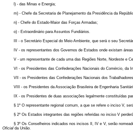
l) - das Minas e Energia;
m) - Chefe da Secretaria de Planejamento da Presidência da Repúbli
n) - Chefe do Estado-Maior das Forças Armadas;
o) - Extraordinário para Assuntos Fundiários.
III - o Secretário Especial do Meio Ambiente, que será o seu Secretá
IV - os representantes dos Governos de Estados onde existam áreas c
V - um representante de cada uma das Regiões Norte, Nordeste e Cen
VI - os Presidentes das Confederações Nacionais do Comércio, da Ind
VIl - os Presidentes das Confederações Nacionais dos Trabalhadores 
VIII - os Presidentes da Associação Brasileira de Engenharia Sanit
IX - os Presidentes de duas associações legalmente constituídas par
§ 1º O representante regional comum, a que se refere o inciso V, será
§ 2º Os Estados integrantes das regiões referidas no inciso V perderão
§ 3º Os Conselheiros indicados nos incisos lI, IV e V, serão nomea
Oficial
da União.