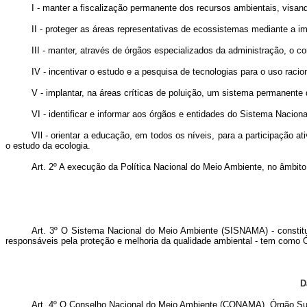
I - manter a fiscalização permanente dos recursos ambientais, visa
II - proteger as áreas representativas de ecossistemas mediante a 
III - manter, através de órgãos especializados da administração, o c
IV - incentivar o estudo e a pesquisa de tecnologias para o uso racio
V - implantar, na áreas críticas de poluição, um sistema permanent
VI - identificar e informar aos órgãos e entidades do Sistema Naci
VIl - orientar a educação, em todos os níveis, para a participação 
o estudo da ecologia.
Art. 2º A execução da Política Nacional do Meio Ambiente, no âmbito 
Art. 3º O Sistema Nacional do Meio Ambiente (SISNAMA) - constituíd
responsáveis pela proteção e melhoria da qualidade ambiental - tem com
D
Art. 4º O Conselho Nacional do Meio Ambiente (CONAMA), Órgão Sup