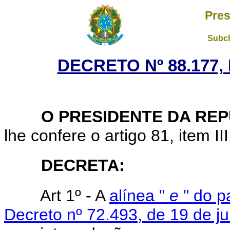
Pres
Subch
DECRETO Nº 88.177,
O PRESIDENTE DA REP
lhe confere o artigo 81, item II
DECRETA:
Art 1º - A
alínea "
e
" do p
Decreto nº 72.493, de 19 de j