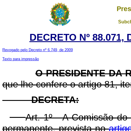
Pres
Subch
DECRETO Nº 88.071, 
Revogado pelo Decreto nº 6.749, de 2009
Texto para impressão
O PRESIDENTE DA 
que lhe confere o artigo 81, it
DECRETA:
Art. 1º - A Comissão do
permanente, prevista no
artig