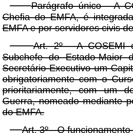
Parágrafo único - A 
Chefia do EMFA, é integrada
EMFA e por servidores civis 
Art. 2º - A COSEMI é
Subchefe do Estado-Maior 
Secretário-Executivo um Capi
obrigatoriamente com o Cur
prioritariamente, com um d
Guerra, nomeado mediante po
do EMFA.
Art. 3º - O funcionament