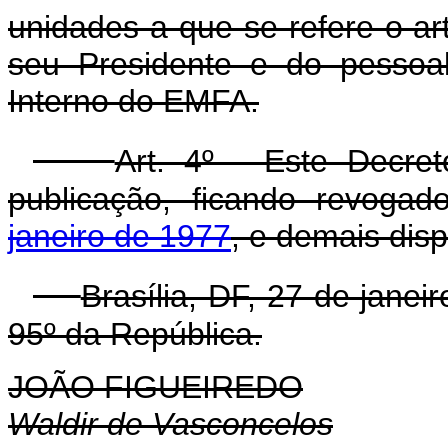
unidades a que se refere o ar
seu Presidente e do pessoa
Interno do EMFA.
Art. 4º - Este Decre
publicação, ficando revoga
janeiro de 1977
, e demais dis
Brasília, DF, 27 de jane
95º da República.
JOÃO FIGUEIREDO
Waldir de Vasconcelos