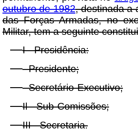
outubro de 1982
, destinada a
das Forças Armadas, no exer
Militar, tem a seguinte constitu
I - Presidência:
- Presidente;
- Secretário-Executivo;
Il - Sub-Comissões;
III - Secretaria.