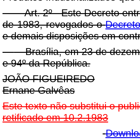
Art. 2º - Este Decreto ent
de 1983, revogados o
Decreto
e demais disposições em contr
Brasília, em 23 de dezemb
e 94º da República.
JOÃO FIGUEIREDO
Ernane Galvêas
Este texto não substitui o pu
retificado em 10.2.1983
Downlo