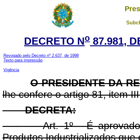
Pres
Subch
o
DECRETO N
87.981, 
Revogado pelo Decreto nº 2.637, de 1998
Texto para impressão
Vigência
O PRESIDENTE DA R
lhe confere o artigo 81, item II
DECRETA:
Art. 1º - É aprova
Produtos Industrializados que 