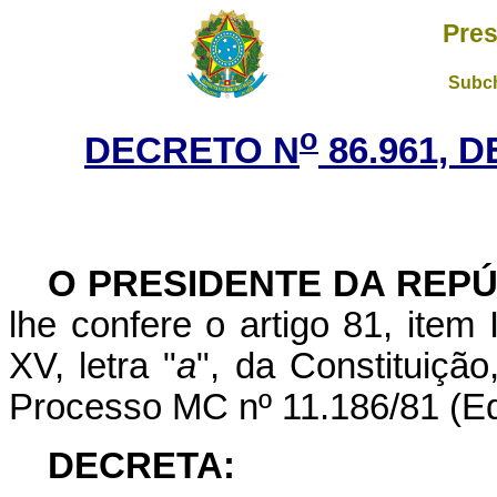
Pres
Subch
o
DECRETO N
86.961, D
O PRESIDENTE DA REP
lhe confere o artigo 81, item 
XV, letra "
a
", da Constituiçã
Processo MC nº 11.186/81 (Edi
DECRETA: