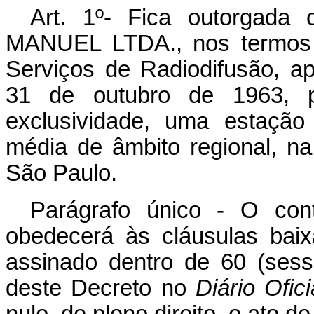
Art
. 1º- Fica outorgad
MANUEL LTDA., nos termos 
Serviços de Radiodifusão, a
31 de outubro de 1963, pa
exclusividade, uma estação
média de âmbito regional, n
São Paulo.
Parágrafo único - O con
obedecerá às cláusulas bai
assinado dentro de 60 (sess
deste Decreto no
Diário Ofici
nulo, de pleno direito, o ato de