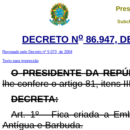
Pres
Subch
o
DECRETO N
86.947, D
Revogado pelo Decreto nº 5.073, de 2004
Texto para impressão
O PRESIDENTE DA REPÚ
lhe confere o artigo 81, itens II
DECRETA:
Art. 1º - Fica criada a E
Antígua e Barbuda.