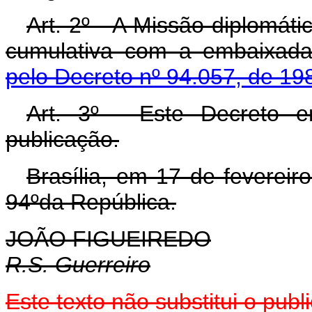
Art. 2º - A Missão diplomáti
cumulativa com a embaixada
pelo Decreto nº 94.057, de 19
Art. 3º - Este Decreto 
publicação.
Brasília, em 17 de feverei
94ºda República.
JOÃO FIGUEIREDO
R.S. Guerreiro
Este texto não substitui o pu