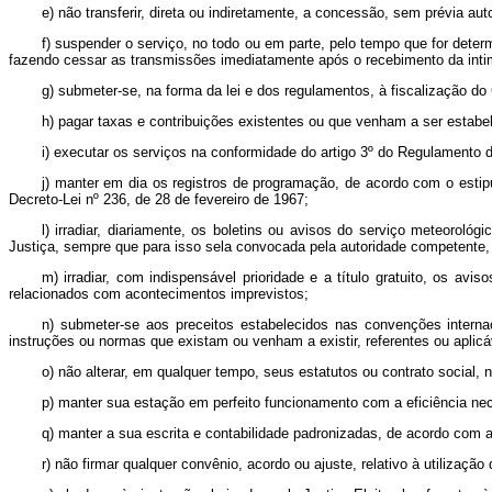
e) não transferir, direta ou indiretamente, a concessão, sem prévia au
f) suspender o serviço, no todo ou em parte, pelo tempo que for determ
fazendo cessar as transmissões imediatamente após o recebimento da intima
g) submeter-se, na forma da lei e dos regulamentos, à fiscalização do
h) pagar taxas e contribuições existentes ou que venham a ser estabe
i) executar os serviços na conformidade do artigo 3º do Regulamento
j) manter em dia os registros de programação, de acordo com o esti
Decreto-Lei nº 236, de 28 de fevereiro de 1967;
l) irradiar, diariamente, os boletins ou avisos do serviço meteorol
Justiça, sempre que para isso sela convocada pela autoridade competente, 
m) irradiar, com indispensável prioridade e a título gratuito, os a
relacionados com acontecimentos imprevistos;
n) submeter-se aos preceitos estabelecidos nas convenções intern
instruções ou normas que existam ou venham a existir, referentes ou aplicá
o) não alterar, em qualquer tempo, seus estatutos ou contrato social,
p) manter sua estação em perfeito funcionamento com a eficiência ne
q) manter a sua escrita e contabilidade padronizadas, de acordo com
r) não firmar qualquer convênio, acordo ou ajuste, relativo à utiliz