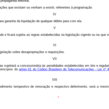
 propaganda eleitoral;
ruções que existam ou venham a existir, referentes à programação.
IV
ra garantia da liquidação de qualquer débito para com ela.
V
de e ficará sujeita as regras estabelecidas na legislação vigente ou na que vi
VI
gislação sobre desapropriações e requisições.
VII
las sujeitará a concessionária às penalidades estabelecidas em leis e regul
princípios do
artigo 61 do Código Brasileiro de Telecomunicações - Lei nº 
VIII
ocedimento tempestivo de renovação e respectivo deferimento, será a mesm
*