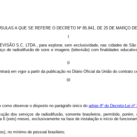
SULAS A QUE SE REFERE O DECRETO Nº 85.841, DE 25 DE MARÇO DE
I
O S.C. LTDA., para explorar, sem exclusividade, nas cidades de São Pau
iço de radiodifusão de sons e imagens (televisão) com finalidades educativa
II
trará em vigor a partir da publicação no Diário Oficial da União do contrato
III
em como observar o disposto no parágrafo único do
artigo 4º do Decreto-Lei nº
ecução dos serviços de radiodifusão, somente brasileiros, permitido, poré
 a 6 (seis) meses, exclusivamente na fase de instalação e início de funcio
os), no mínimo de pessoal brasileiro;