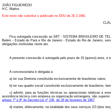
JOÃO FIGUEIREDO
H.C. Mattos
Este texto não substitui o publicado no DOU de 26.3.1981
CLÁU
Fica outorgada concessão ao SBT - SISTEMA BRASILEIRO DE TELEVISÃ
Belém - Estado do Pará e Rio de Janeiro - Estado do Rio de Janeiro, serv
obrigações instituídas neste ato.
A presente concessão é outorgada pelo prazo de 15 (quinze) anos, e en
A concessionária é obrigada a:
a) ter sua Diretoria constituída exclusivamente de brasileiras natos;
b) ter seu quadro social constituído exclusivamente de brasileiros, b
c) admitir, para as funções técnicas ou operacionais relativas à ex
assistência técnica com empresa ou organização estrangeira, não superior
artigos 7º e 8º do Decreto-Lei nº 236, de 28 de fevereiro de 1967
;
d) manter, efetivamente, na totalidade dos seus serviços 2/3 (dois terç