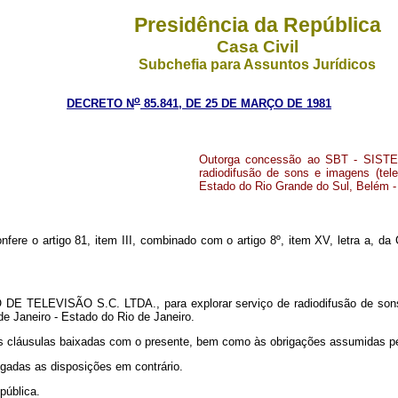
Presidência da República
Casa Civil
Subchefia para Assuntos Jurídicos
o
DECRETO N
85.841, DE 25 DE MARÇO DE 1981
Outorga concessão ao SBT - SISTE
radiodifusão de sons e imagens (tel
Estado do Rio Grande do Sul, Belém - 
onfere o artigo 81, item III, combinado com o artigo 8º, item XV, letra a, 
E TELEVISÃO S.C. LTDA., para explorar serviço de radiodifusão de sons 
e Janeiro - Estado do Rio de Janeiro.
às cláusulas baixadas com o presente, bem como às obrigações assumidas p
vogadas as disposições em contrário.
pública.