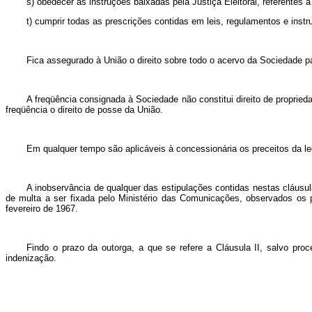
s) obedecer às instruções baixadas pela Justiça Eleitoral, referentes à
t) cumprir todas as prescrições contidas em leis, regulamentos e inst
Fica assegurado à União o direito sobre todo o acervo da Sociedade pa
A freqüência consignada à Sociedade não constitui direito de proprieda
freqüência o direito de posse da União.
Em qualquer tempo são aplicáveis à concessionária os preceitos da le
A inobservância de qualquer das estipulações contidas nestas cláusu
de multa a ser fixada pelo Ministério das Comunicações, observados os 
fevereiro de 1967.
Findo o prazo da outorga, a que se refere a Cláusula II, salvo pr
indenização.