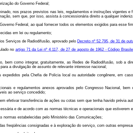
torização do Governo Federal;
inado, nos prazos previstos nas leis, regulamentos e instruções vigentes e f
ção, sem que, por isso, assista à concessionária direito a qualquer indeniz
 Governo Federal, ao qual fornecer todos os elementos exigidos para esse fim
lecidas em lei ou regulamento;
 dos Serviços de Radiodifusão, aprovado pelo
Decreto nº 52.795, de 31 de out
pulado no
artigo 71 da Lei nº 4.117, de 27 de agosto de 1962 - Código Brasi
ógico, bem como integrar, gratuitamente, as Redes de Radiodifusão, sob a di
para a divulgação de assunto de relevante interesse nacional;
visos expedidos pela Chefia de Policia local ou autoridade congênere, em 
acionais e regulamentos anexos aprovados pelo Congresso Nacional, bem 
veis ao serviço concedido;
 nem efetivar transferência de ações ou cotas sem que tenha havido prévia au
cessária e de acordo com as normas técnicas e operacionais que estiverem e
 as normas estabelecidas pelo Ministério das Comunicações;
ação das freqüências consignadas e à exploração do serviço, com outras empre