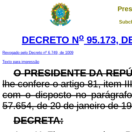
Pres
Subch
o
DECRETO N
95.173, 
Revogado pelo Decreto nº 6.749, de 1009
Texto para impressão
O PRESIDENTE DA REP
lhe confere o artigo 81, item I
com o disposto no parágrafo
57.654, de 20 de janeiro de 19
DECRETA: