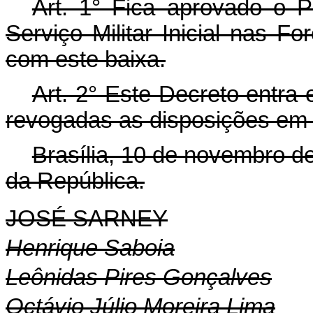
Art. 1° Fica aprovado o 
Serviço Militar Inicial nas 
com este baixa.
Art. 2° Este Decreto entra
revogadas as disposições em 
Brasília, 10 de novembro d
da República.
JOSÉ SARNEY
Henrique Saboia
Leônidas Pires Gonçalves
Octávio Júlio Moreira Lima