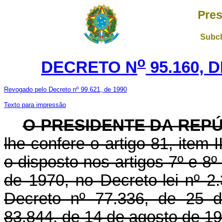
Pres
Subch
o
DECRETO N
95.160, 
Revogado pelo Decreto nº 99.621, de 1990
Texto para impressão
O PRESIDENTE DA REP
lhe confere o artigo 81, item I
o disposto nos artigos 7º e 8
de 1970, no Decreto-lei nº 2
Decreto nº 77.336, de 25 
83.844, de 14 de agosto de 19