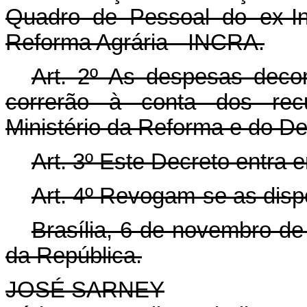
Quadro de Pessoal do ex-In
Reforma Agrária - INCRA.
Art. 2º As despesas decor
correrão à conta dos recu
Ministério da Reforma e do De
Art. 3º Este Decreto entra 
Art. 4º Revogam-se as disp
Brasília, 6 de novembro de
da República.
JOSÉ SARNEY