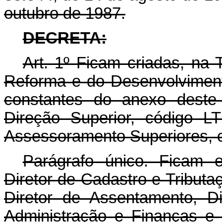
outubro de 1987.
DECRETA:
Art. 1º Ficam criadas, na 
Reforma e do Desenvolviment
constantes do anexo deste 
Direção Superior, código L
Assessoramento Superiores, 
Parágrafo único. Ficam e
Diretor de Cadastro e Tributa
Diretor de Assentamento, Di
Administração e Finanças e