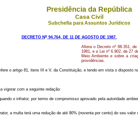
Presidência da República
Casa Civil
Subchefia para Assuntos Jurídicos
o
DECRETO N
94.764, DE 11 DE AGOSTO DE 1987.
Altera o Decreto nº 88.351, de
1981, e a Lei nº 6.902, de 27 d
Meio Ambiente e sobre a cria
providências.
fere o artigo 81, itens III e V, da Constituição, e tendo em vista o disposto 
 a vigorar com a seguinte redação:
 quando o infrator, por termo de compromisso aprovado pela autoridade ambie
tor, a multa terá uma redução de até 90% (noventa por cento) do seu valor or