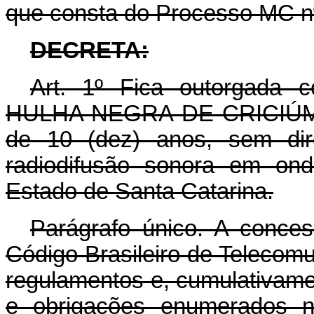
que consta do Processo MC nº
DECRETA:
Art. 1º Fica outorgad
HULHA NEGRA DE CRICIÚMA L
de 10 (dez) anos, sem dire
radiodifusão sonora em ond
Estado de Santa Catarina.
Parágrafo único. A conces
Código Brasileiro de Telecom
regulamentos e, cumulativame
e obrigações enumerados n