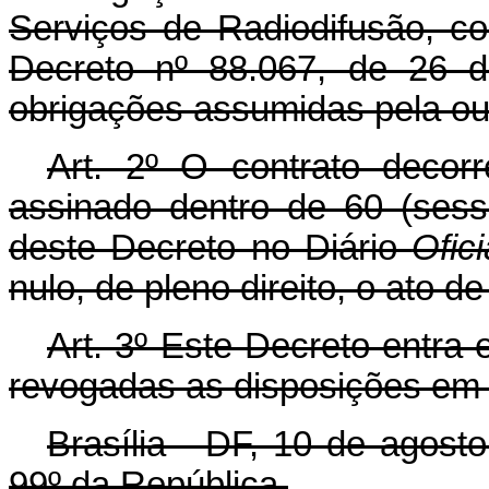
Serviços de Radiodifusão, c
Decreto nº 88.067, de 26 
obrigações assumidas pela ou
Art. 2º O contrato decor
assinado dentro de 60 (sess
deste Decreto no Diário
Ofic
nulo, de pleno direito, o ato de
Art. 3º Este Decreto entra 
revogadas as disposições em 
Brasília - DF, 10 de agost
99º da República.