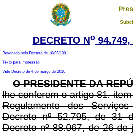
Pres
Subch
o
DECRETO N
94.749,
Revogado pelo Decreto de 10/05/1991
Texto para impressão
Vide Decreto de 4 de março de 2010.
O PRESIDENTE DA REP
lhe conferem o artigo 81, item 
Regulamento dos Serviços 
Decreto nº 52.795, de 31 d
Decreto nº 88.067, de 26 de 