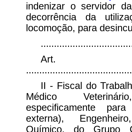
indenizar o servidor d
decorrência da utili
locomoção, para desincu
..................................
Ar
........................................
II - Fiscal do Traba
Médico Veterinár
especificamente para 
externa), Engenheir
Químico, do Grupo O