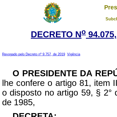
Pres
Subch
o
DECRETO N
94.075
Revogado pelo Decreto nº 9.757, de 2019
Vigência
O
PRESIDENTE DA REP
lhe confere o artigo 81, item I
o disposto no artigo 59, § 2°
de 1985,
DECRETA: