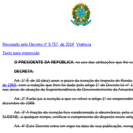
Revogado pelo Decreto nº 9.757, de 2019
Vigência
Texto para impressão
O
PRESIDENTE DA REPÚBLICA
, no uso das atribuições que lhe co
DECRETA:
Art. 1° É de 10 (dez) anos o prazo da isenção do Imposto de Renda 
de 1969
, com a redação que lhes foi dada pelo artigo 1° do Decreto-lei n°
nas áreas de atuação da Superintendência do Desenvolvimento da Amazô
Art. 2° Farão jus à isenção a que se refere o artigo 1° os empree
dezembro de 1988.
Art. 3° A fruição da isenção fica condicionada à observância, pela
SUDENE, a qualquer tempo, verificar o cumprimento do disposto neste arti
Art. 4° Este Decreto entra em vigor na data de sua publicação, revo