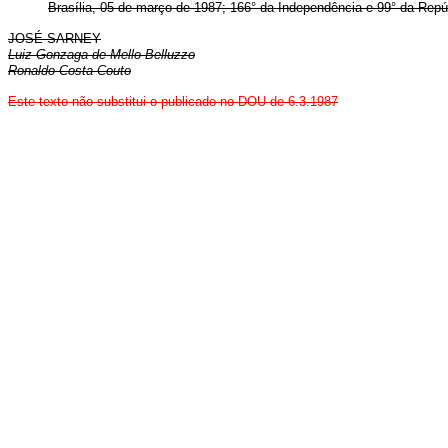
Brasília, 05 de março de 1987; 166° da Independência e 99° da Repú
JOSÉ SARNEY
Luiz Gonzaga de Mello Belluzzo
Ronaldo Costa Couto
Este texto não substitui o publicado no DOU de 6.3.1987