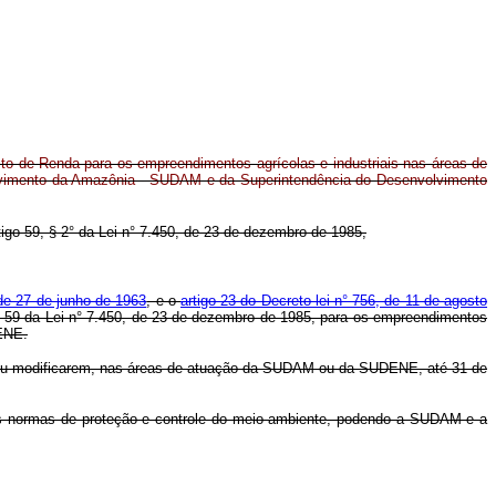
to de Renda para os empreendimentos agrícolas e industriais nas áreas de
lvimento da Amazônia - SUDAM e da Superintendência do Desenvolvimento
rtigo 59, § 2° da Lei n° 7.450, de 23 de dezembro de 1985,
 de 27 de junho de 1963
, e o
artigo 23 do Decreto-lei n° 756, de 11 de agosto
igo 59 da Lei n° 7.450, de 23 de dezembro de 1985, para os empreendimentos
ENE.
rem ou modificarem, nas áreas de atuação da SUDAM ou da SUDENE, até 31 de
 e das normas de proteção e controle do meio ambiente, podendo a SUDAM e a