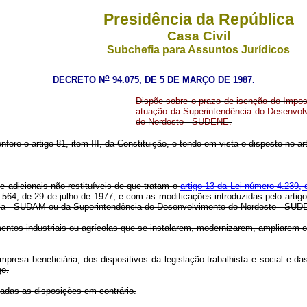
Presidência da República
Casa Civil
Subchefia para Assuntos Jurídicos
o
DECRETO N
94.075, DE 5 DE MARÇO DE 1987.
Dispõe sobre o prazo de isenção do Impos
atuação da Superintendência do Desenvo
do Nordeste - SUDENE.
nfere o artigo 81, item III, da Constituição, e tendo em vista o disposto no a
e adicionais não-restituíveis de que tratam o
artigo 13 da Lei número 4.239,
 1.564, de 29 de julho de 1977, e com as modificações introduzidas pelo art
nia - SUDAM ou da Superintendência do Desenvolvimento do Nordeste - SUD
ndimentos industriais ou agrícolas que se instalarem, modernizarem, amplia
 empresa beneficiária, dos dispositivos da legislação trabalhista e social
go.
gadas as disposições em contrário.