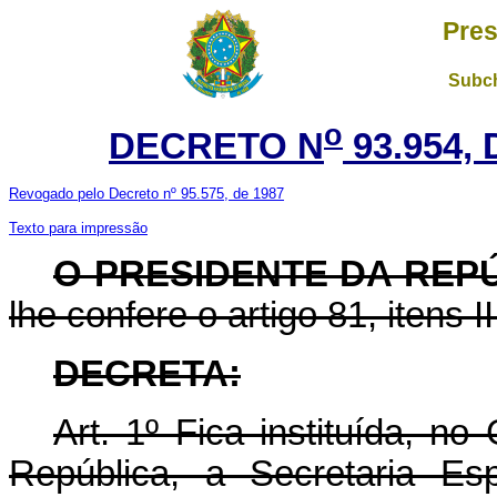
Pres
Subch
o
DECRETO N
93.954, 
Revogado pelo Decreto nº 95.575, de 1987
Texto para impressão
O PRESIDENTE DA REP
lhe confere o artigo 81, itens I
DECRETA:
Art. 1º Fica instituída, n
República, a Secretaria Es