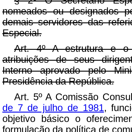
§ 2º O Secretário Espe
nomeados ou designados pe
demais servidores das referi
Especial.
Art. 4º A estrutura e 
atribuições de seus dirige
Interno aprovado pelo Mini
Presidência da República.
Art. 5º A Comissão Consul
de 7 de julho de 1981
, fun
objetivo básico o oferecim
formulação da política de com