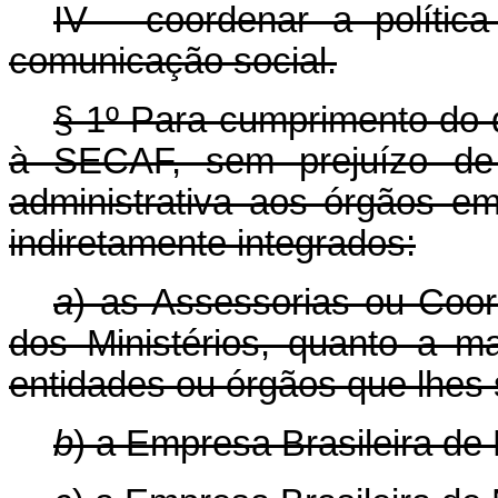
IV - coordenar a políti
comunicação social.
§ 1º Para cumprimento do d
à SECAF, sem prejuízo de 
administrativa aos órgãos em
indiretamente integrados:
a
) as Assessorias ou Coo
dos Ministérios, quanto a m
entidades ou órgãos que lhes
b
) a Empresa Brasileira d