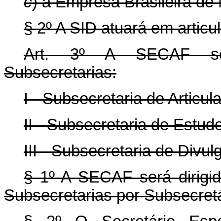
c
) a Empresa Brasileira de 
§ 2º A SID atuará em artic
Art. 3º A SECAF ser
Subsecretarias:
I - Subsecretaria de Articu
II - Subsecretaria de Estudo
III - Subsecretaria de Divul
§ 1º A SECAF será dirigid
Subsecretarias por Subsecretá