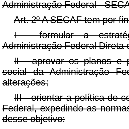
Administração Federal - SECA
Art. 2º A SECAF tem por fin
I - formular a estrat
Administração Federal Direta e
II - aprovar os planos e
social da Administração Fe
alterações;
III - orientar a política d
Federal, expedindo as norma
desse objetivo;