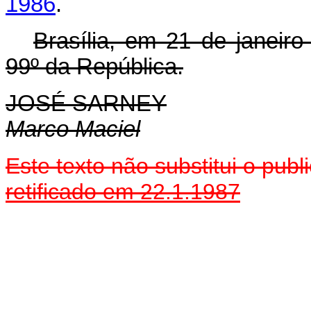
1986
.
Brasília, em 21 de janeir
99º da República.
JOSÉ SARNEY
Marco Maciel
Este texto não substitui o pu
retificado em 22.1.1987