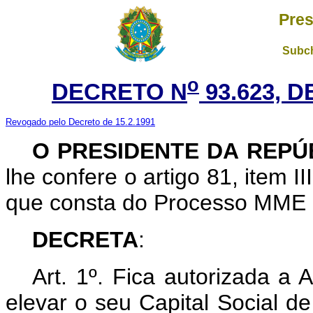
Pres
Subch
o
DECRETO N
93.623, 
Revogado pelo Decreto de 15.2.1991
O PRESIDENTE DA REPÚ
lhe confere o artigo 81, item I
que consta do Processo MME 
DECRETA
:
Art. 1º.
Fica autorizada a A
elevar o seu Capital Social d