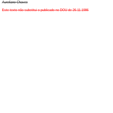
Aureliano Chaves
Este texto não substitui o publicado no DOU de 26.11.1986