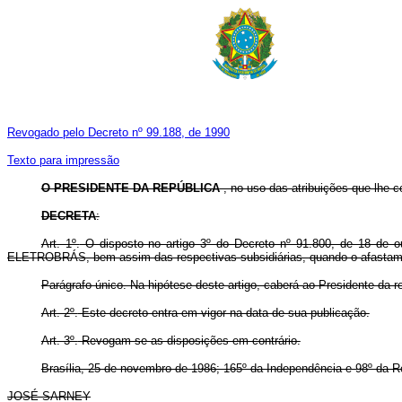
Revogado pelo Decreto nº 99.188, de 1990
Texto para impressão
O PRESIDENTE DA REPÚBLICA
, no uso das atribuições que lhe co
DECRETA
:
Art. 1º.
O disposto no artigo 3º do Decreto nº 91.800, de 18 de ou
ELETROBRÁS, bem assim das respectivas subsidiárias, quando o afastament
Parágrafo único. Na hipótese deste artigo, caberá ao Presidente da 
Art. 2º.
Este decreto entra em vigor na data de sua publicação.
Art. 3º.
Revogam-se as disposições em contrário.
Brasília, 25 de novembro de 1986; 165º da Independência e 98º da R
JOSÉ SARNEY