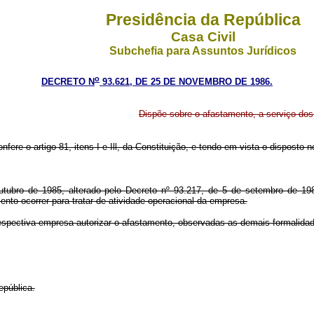
Presidência da República
Casa Civil
Subchefia para Assuntos Jurídicos
o
DECRETO N
93.621, DE 25 DE NOVEMBRO DE 1986.
Dispõe sobre o afastamento, a serviço dos
nfere o artigo 81, itens I e Ill, da Constituição, e tendo em vista o disposto n
tubro de 1985, alterado pelo Decreto nº 93.217, de 5 de setembro de 1986,
o ocorrer para tratar de atividade operacional da empresa.
respectiva empresa autorizar o afastamento, observadas as demais formalida
epública.