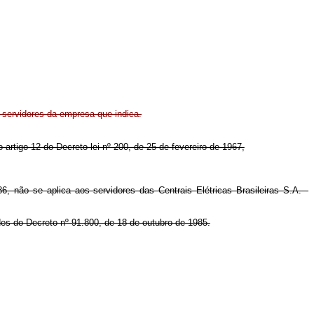
 servidores da empresa que indica.
o artigo 12 do Decreto-lei nº 200, de 25 de fevereiro de 1967,
 não se aplica aos servidores das Centrais Elétricas Brasileiras S.A. -
des do Decreto nº 91.800, de 18 de outubro de 1985.