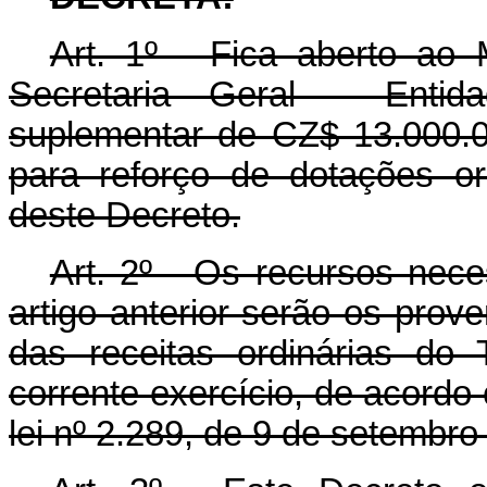
Art. 1º - Fica aberto ao 
Secretaria Geral - Entida
suplementar de CZ$ 13.000.0
para reforço de dotações o
deste Decreto.
Art. 2º - Os recursos nec
artigo anterior serão os pro
das receitas ordinárias do 
corrente exercício, de acordo c
lei nº 2.289, de 9 de setembro