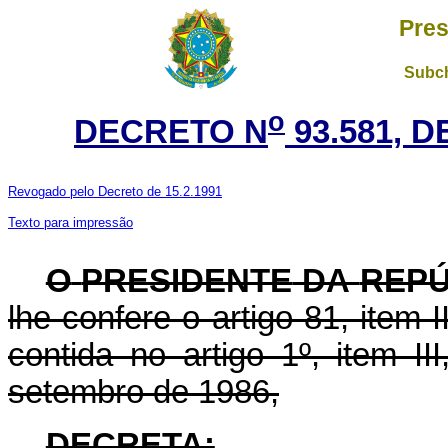
Pres
Subch
o
DECRETO N
93.581, 
Revogado pelo Decreto de 15.2.1991
Texto para impressão
O
PRESIDENTE
DA
REPÚ
lhe confere o artigo 81, item I
contida no artigo 1º, item II
setembro de 1986,
DECRETA: