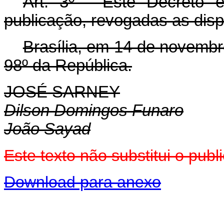
Art. 3º - Este Decreto 
publicação, revogadas as disp
Brasília, em 14 de novembr
98º da República.
JOSÉ SARNEY
Dilson Domingos Funaro
João Sayad
Este texto não substitui o pu
Download para anexo