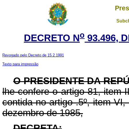
Pres
Subch
o
DECRETO N
93.496, 
Revogado pelo Decreto de 15.2.1991
Texto para impressão
O PRESIDENTE DA REP
lhe confere o artigo 81, item I
contida no artigo .5º, item VI, 
dezembro de 1985,
DECRETA: