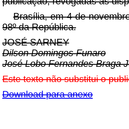
publicação, revogadas as disp
Brasília, em 4 de novembr
98º da República.
JOSÉ SARNEY
Dilson Domingos Funaro
José Lobo Fernandes Braga J
Este texto não substitui o pu
Download para anexo