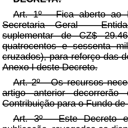
Art. 1º - Fica aberto ao
Secretaria Geral - Entida
suplementar de CZ$ 29.460
quatrocentos e sessenta mi
cruzados), para reforço das 
Anexo I deste Decreto.
Art. 2º - Os recursos nec
artigo anterior decorrerã
Contribuição para o Fundo de
Art. 3º - Este Decreto 