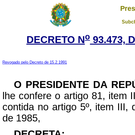
Pres
Subch
o
DECRETO N
93.473, 
Revogado pelo Decreto de 15.2.1991
O PRESIDENTE DA REP
lhe confere o artigo 81, item I
contida no artigo 5º, item III
de 1985,
DECRETA: