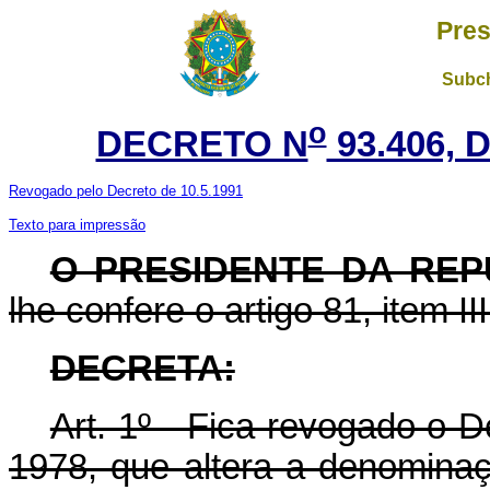
Pres
Subch
o
DECRETO N
93.406, 
Revogado pelo Decreto de 10.5.1991
Texto para impressão
O PRESIDENTE DA REP
lhe confere o artigo 81, item II
DECRETA:
Art. 1º - Fica revogado o 
1978, que altera a denomina