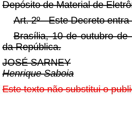
Depósito de Material de Eletr
Art. 2º - Este Decreto entr
Brasília, 10 de outubro de
da República.
JOSÉ SARNEY
Henrique Saboia
Este texto não substitui o pu