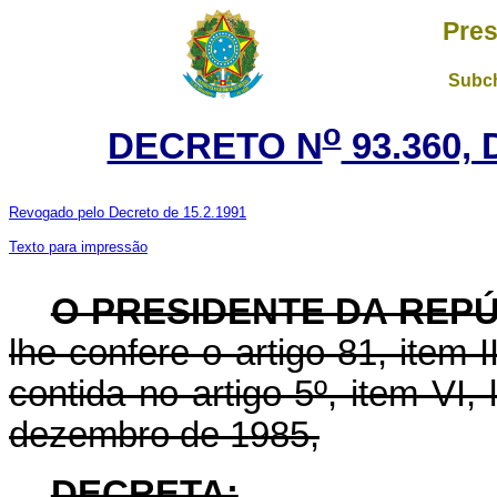
Pres
Subch
o
DECRETO N
93.360,
Revogado pelo Decreto de 15.2.1991
Texto para impressão
O PRESIDENTE DA REP
lhe confere o artigo 81, item I
contida no artigo 5º, item VI, 
dezembro de 1985,
DECRETA: