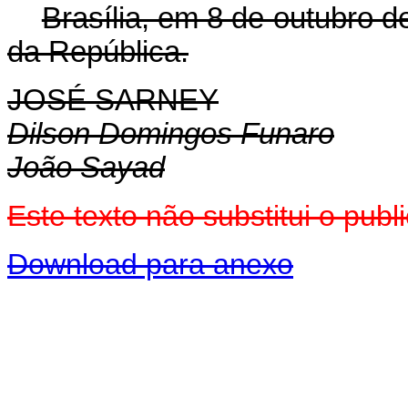
Brasília, em 8 de outubro 
da República.
JOSÉ SARNEY
Dilson Domingos Funaro
João Sayad
Este texto não substitui o pu
Download para anexo