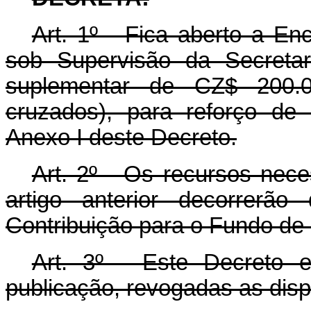
Art. 1º - Fica aberto a E
sob Supervisão da Secretar
suplementar de CZ$ 200.0
cruzados), para reforço de
Anexo I deste Decreto.
Art. 2º - Os recursos nec
artigo anterior decorrerã
Contribuição para o Fundo de
Art. 3º - Este Decreto 
publicação, revogadas as disp