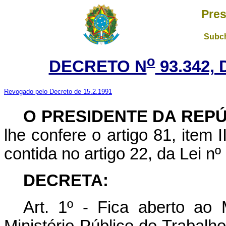
Pres
Subch
o
DECRETO N
93.342,
Revogado pelo Decreto de 15.2.1991
O PRESIDENTE DA REP
lhe confere o artigo 81, item I
contida no artigo 22, da Lei nº
DECRETA:
Art. 1º - Fica aberto ao 
Ministério Público do Trabalho