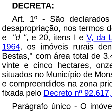
DECRETA:
Art. 1º - São declarados 
desapropriação, nos termos do
e
"d "
, e 20, itens I e
V, da 
1964
, os imóveis rurais de
Bestas," com área total de 3.
vinte e cinco hectares, onze
situados no Município de Mon
e compreendidos na zona priori
fixada pelo
Decreto nº 92.617,
Parágrafo único - O imóve