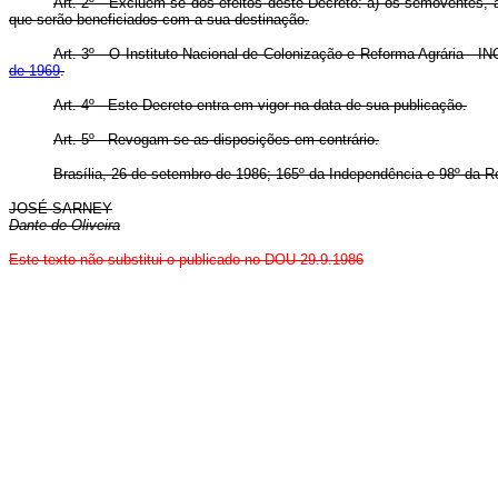
Art. 2º - Excluem-se dos efeitos deste Decreto: a) os semoventes, a
que serão beneficiados com a sua destinação.
Art. 3º - O Instituto Nacional de Colonização e Reforma Agrária - I
de 1969
.
Art. 4º - Este Decreto entra em vigor na data de sua publicação.
Art. 5º - Revogam-se as disposições em contrário.
Brasília, 26 de setembro de 1986; 165º da Independência e 98º da R
JOSÉ SARNEY
Dante de Oliveira
Este texto não substitui o publicado no DOU 29.9.1986