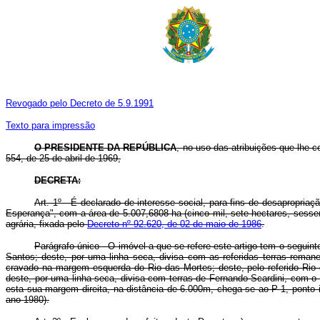
Revogado pelo Decreto de 5.9.1991
Texto para impressão
O PRESIDENTE DA REPÚBLICA
, no uso das atribuições que lhe c
554, de 25 de abril de 1969,
DECRETA:
Art. 1º - É declarado de interesse social, para fins de desapropriaç
Esperança", com a área de 5.007,6808 ha (cinco mil, sete hectares, sessen
agrária, fixada pelo
Decreto nº 92.620, de 02 de maio de 1986
.
Parágrafo único - O imóvel a que se refere este artigo tem o seguint
Santos; deste, por uma linha seca, divisa com as referidas terras rema
cravado na margem esquerda do Rio das Mortes; deste, pelo referido Ri
deste, por uma linha seca, divisa com terras de Fernando Scardini, com o
esta sua margem direita, na distância de 6.000m, chega-se ao P-1, ponto 
ano 1980).