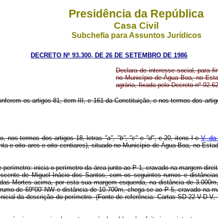
Presidência da República
Casa Civil
Subchefia para Assuntos Jurídicos
DECRETO Nº 93.300, DE 26 DE SETEMBRO DE 1986
Declara de interesse social, para 
no Município de Água Boa, no Estad
agrária, fixada pelo Decreto nº 92.6
onferem os artigos 81, item III, e 161 da Constituição, e nos termos dos arti
ão, nos termos dos artigos 18, letras
"a", "b", "c"
e
"d"
, e 20, itens I e
V, da
ta e oito ares e oito centiares), situado no Município de Água Boa, no Estad
e perímetro: inicia o perímetro da área junto ao P-1, cravado na margem dire
nescente de Miguel Inácio dos Santos, com os seguintes rumos e distância
o das Mortes acima, por esta sua margem esquerda, na distância de 3.000m
 rumo de 69º00' NW e distância de 10.700m, chega-se ao P-5, cravado na marg
inicial da descrição do perímetro. (Fonte de referência: Cartas SD-22-V-D-