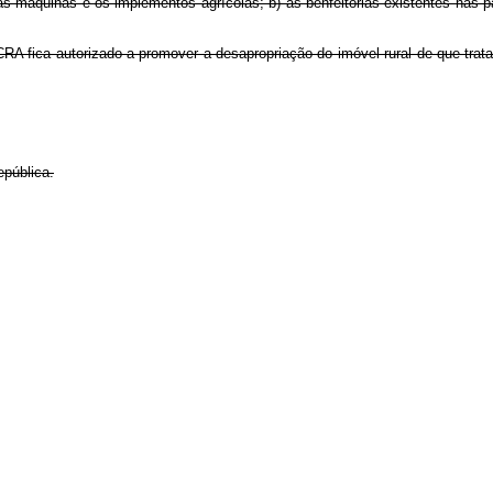
s máquinas e os implementos agrícolas; b) as benfeitorias existentes nas pa
NCRA fica autorizado a promover a desapropriação do imóvel rural de que trat
epública.