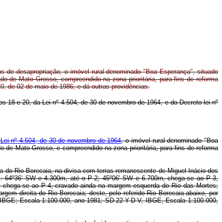
fins de desapropriação, o imóvel rural denominado "Boa Esperança", situado
o de Mato Grosso, compreendido na zona prioritária, para fins de reforma
20, de 02 de maio de 1986, e dá outras providências.
gos 18 e 20, da Lei nº 4.504, de 30 de novembro de 1964, e do Decreto-lei nº
 Lei nº 4.504, de 30 de novembro de 1964
, o imóvel rural denominado "Boa
o de Mato Grosso, e compreendido na zona prioritária, para fins de reforma
ita do Rio Borecaia, na divisa com terras remanescente de Miguel Inácio dos
s: 64º36' SW e 4.300m, até o P-2; 45º06' SW e 6.700rn, chega-se ao P-3,
, chega-se ao P-4, cravado ainda na margem esquerda do Rio das Mortes;
em direita do Rio Borecaia; deste, pelo referido Rio Borecaia abaixo, por
V, IBGE; Escala 1:100.000, ano 1981; SD-22-Y-D-V, IBGE, Escala 1:100.000,