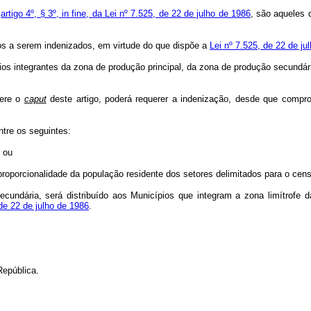
o
artigo 4º, § 3º, in fine, da Lei nº 7.525, de 22 de julho de 1986
, são aqueles 
ios a serem indenizados, em virtude do que dispõe a
Lei nº 7.525, de 22 de ju
ípios integrantes da zona de produção principal, da zona de produção secund
fere o
caput
deste artigo, poderá requerer a indenização, desde que compro
ntre os seguintes:
 ou
roporcionalidade da população residente dos setores delimitados para o cens
cundária, será distribuído aos Municípios que integram a zona limítrofe 
 de 22 de julho de 1986
.
República.