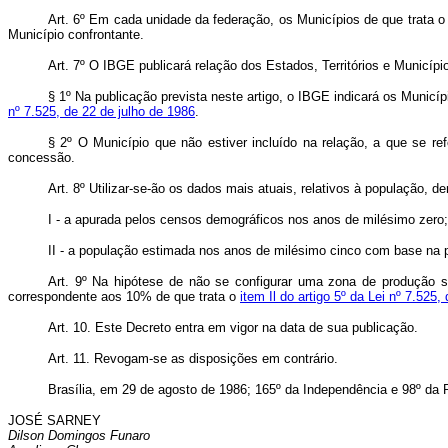
Art. 6º Em cada unidade da federação, os Municípios de que trata 
Município confrontante.
Art. 7º O IBGE publicará relação dos Estados, Territórios e Municíp
§ 1º Na publicação prevista neste artigo, o IBGE indicará os Munic
nº 7.525, de 22 de julho de 1986
.
§ 2º O Município que não estiver incluído na relação, a que se re
concessão.
Art. 8º Utilizar-se-ão os dados mais atuais, relativos à população, de
I - a apurada pelos censos demográficos nos anos de milésimo zero;
II - a população estimada nos anos de milésimo cinco com base na p
Art. 9º Na hipótese de não se configurar uma zona de produção se
correspondente aos 10% de que trata o
item Il do artigo 5º da Lei nº 7.525,
Art. 10. Este Decreto entra em vigor na data de sua publicação.
Art. 11. Revogam-se as disposições em contrário.
Brasília, em 29 de agosto de 1986; 165º da Independência e 98º da 
JOSÉ SARNEY
Dilson Domingos Funaro