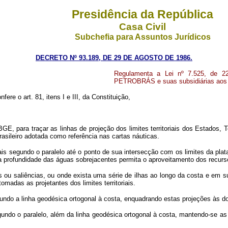
Presidência da República
Casa Civil
Subchefia para Assuntos Jurídicos
DECRETO Nº 93.189, DE 29 DE AGOSTO DE 1986.
Regulamenta a Lei nº 7.525, de 22
PETROBRÁS e suas subsidiárias aos 
fere o art. 81, itens I e III, da Constituição,
IBGE, para traçar as linhas de projeção dos limites territoriais dos Estados,
brasileiro adotada como referência nas cartas náuticas.
oriais segundo o paralelo até o ponto de sua intersecção com os limites da plat
a profundidade das águas sobrejacentes permita o aproveitamento dos recurs
as ou saliências, ou onde exista uma série de ilhas ao longo da costa e em 
omadas as projetantes dos limites territoriais.
gundo a linha geodésica ortogonal à costa, enquadrando estas projeções às do
egundo o paralelo, além da linha geodésica ortogonal à costa, mantendo-se 