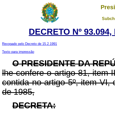
Pres
Subche
DECRETO Nº 93.094,
Revogado pelo Decreto de 15.2.1991
Texto para impressão
O PRESIDENTE DA REP
lhe confere o artigo 81, item I
contida no artigo 5º, item VI
de 1985,
DECRETA: