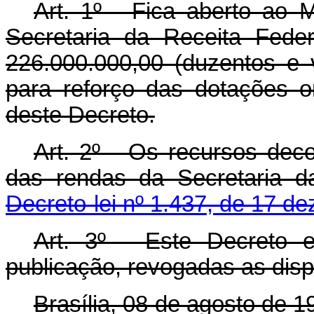
Art. 1º - Fica aberto ao 
Secretaria da Receita Fede
226.000.000,00 (duzentos e 
para reforço das dotações o
deste Decreto.
Art. 2º - Os recursos dec
das rendas da Secretaria d
Decreto-lei nº 1.437, de 17 d
Art. 3º - Este Decreto 
publicação, revogadas as disp
Brasília, 08 de agosto de 