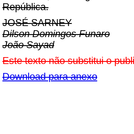
República.
JOSÉ SARNEY
Dilson Domingos Funaro
João Sayad
Este texto não substitui o pu
Download para anexo