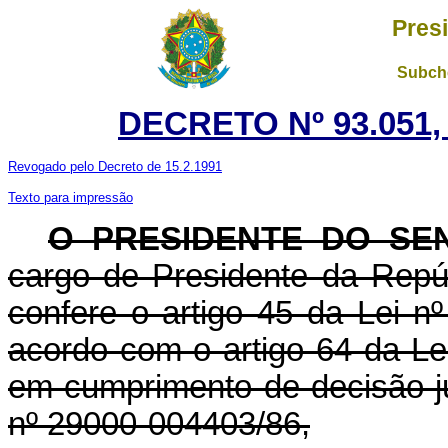
Pres
Subche
DECRETO Nº 93.051,
Revogado pelo Decreto de 15.2.1991
Texto para impressão
O PRESIDENTE DO SE
cargo de Presidente da Repúb
confere o artigo 45 da Lei n
acordo com o artigo 64 da Le
em cumprimento de decisão ju
nº 29000-004403/86,