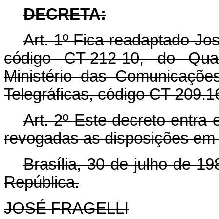
DECRETA:
Art. 1º Fica readaptado J
código CT-212-10, do Qu
Ministério das Comunicaçõe
Telegráficas, código CT-209.16
Art. 2º Este decreto entra
revogadas as disposições em 
Brasília, 30 de julho de 1
República.
JOSÉ FRAGELLI