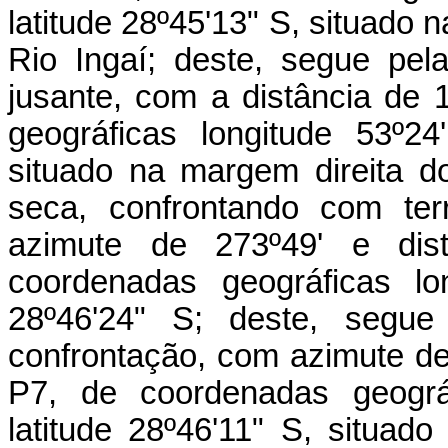
latitude 28º45'13" S, situado 
Rio Ingaí; deste, segue pela
jusante, com a distância de
geográficas longitude 53º2
situado na margem direita do
seca, confrontando com te
azimute de 273º49' e di
coordenadas geográficas lo
28º46'24" S; deste, segu
confrontação, com azimute de
P7, de coordenadas geográ
latitude 28º46'11" S, situa