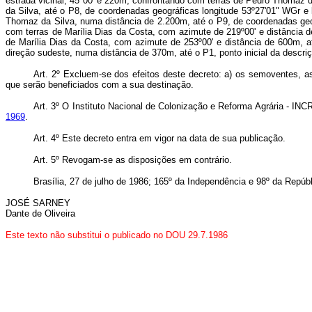
estrada vicinal; 45º00' e 220m, confrontando com terras de Pedro Thomaz d
da Silva, até o P8, de coordenadas geográficas longitude 53º27'01" WGr e l
Thomaz da Silva, numa distância de 2.200m, até o P9, de coordenadas geogr
com terras de Marília Dias da Costa, com azimute de 219º00' e distância d
de Marília Dias da Costa, com azimute de 253º00' e distância de 600m, at
direção sudeste, numa distância de 370m, até o P1, ponto inicial da descr
Art. 2º Excluem-se dos efeitos deste decreto: a) os semoventes, as
que serão beneficiados com a sua destinação.
Art. 3º O Instituto Nacional de Colonização e Reforma Agrária - INC
1969
.
Art. 4º Este decreto entra em vigor na data de sua publicação.
Art. 5º Revogam-se as disposições em contrário.
Brasília, 27 de julho de 1986; 165º da Independência e 98º da Repúbl
JOSÉ SARNEY
Dante de Oliveira
Este texto não substitui o publicado no DOU 29.7.1986