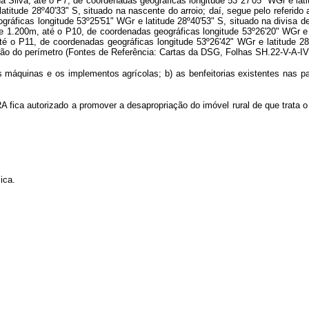
a Silva, até o P7, de coordenadas geográficas longitude 53º27'05" WGr e la
atitude 28º40'33" S, situado na nascente do arroio; daí, segue pelo referido 
áficas longitude 53º25'51" WGr e latitude 28º40'53" S, situado na divisa de 
e 1.200m, até o P10, de coordenadas geográficas longitude 53º26'20" WGr e l
é o P11, de coordenadas geográficas longitude 53º26'42" WGr e latitude 28º4
ição do perímetro (Fontes de Referência: Cartas da DSG, Folhas SH.22-V-A-IV
 máquinas e os implementos agrícolas; b) as benfeitorias existentes nas par
RA fica autorizado a promover a desapropriação do imóvel rural de que trata 
ica.