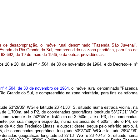
ins de desapropriação, o imóvel rural denominado "Fazenda São Juvenal",
Estado do Rio Grande do Sul, compreendido na zona prioritária, para fins de
º 92.692, de 19 de maio de 1986, e dá outras providências.
os 18 e 20, da Lei n
º
4.504, de 30 de novembro de 1964, e do Decreto-lei n
º
 nº 4.504, de 30 de novembro de 1964
, o imóvel rural denominado "Fazenda
Rio Grande do Sul, e compreendido na zona prioritária, para fins de reforma
tude 53º26'35" WGr e latitude 28º41'38" S, situado numa estrada vicinal, na
ia de 1.700m, até o P2, de coordenadas geográficas longitude 53º27'21" WGr
, com azimute de 242º45' e distância de 3.940m, até o P3, de coordenadas
ntante, por sua margem esquerda, numa distância de 4.600m, até o P4, de
 de Alcides Frederico Linassi e outros; deste, segue pelo referido arroio, à
5, de coordenadas geográficas longitude 53º27'40" WGr e latitude 28º41'06"
oordenadas geográficas longitude 53º27'13" WGr e 28º40'45" S, situado numa