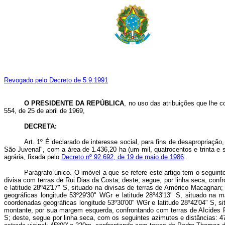
Revogado pelo Decreto de 5.9.1991
O PRESIDENTE DA REPÚBLICA
, no uso das atribuições que lhe c
554, de 25 de abril de 1969,
DECRETA:
Art. 1º É declarado de interesse social, para fins de desapropriação
São Juvenal", com a área de 1.436,20 ha (um mil, quatrocentos e trinta e s
agrária, fixada pelo
Decreto nº 92.692, de 19 de maio de 1986
.
Parágrafo único. O imóvel a que se refere este artigo tem o seguinte
divisa com terras de Rui Dias da Costa; deste, segue, por linha seca, con
e latitude 28º42'17" S, situado na divisas de terras de Américo Macagna
geográficas longitude 53º29'30" WGr e latitude 28º43'13" S, situado na
coordenadas geográficas longitude 53º30'00" WGr e latitude 28º42'04" S, sit
montante, por sua margem esquerda, confrontando com terras de AIcides Fre
S; deste, segue por linha seca, com os seguintes azimutes e distâncias: 4