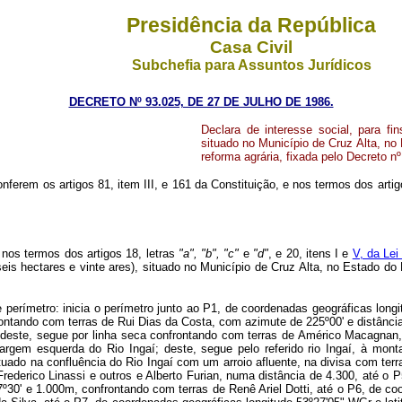
Presidência da República
Casa Civil
Subchefia para Assuntos Jurídicos
DECRETO Nº 93.025, DE 27 DE JULHO DE 1986.
Declara de interesse social, para f
situado no Município de Cruz Alta, no 
reforma agrária, fixada pelo Decreto n
onferem os artigos 81, item III, e 161 da Constituição, e nos termos dos artig
, nos termos dos artigos 18, letras
"a", "b", "c"
e
"d"
, e 20, itens I e
V, da Lei
eis hectares e vinte ares), situado no Município de Cruz Alta, no Estado do 
 perímetro: inicia o perímetro junto ao P1, de coordenadas geográficas longi
frontando com terras de Rui Dias da Costa, com azimute de 225º00' e distânc
n; deste, segue por linha seca confrontando com terras de Américo Macagnan
 margem esquerda do Rio Ingaí; deste, segue pelo referido rio Ingaí, à mo
uado na confluência do Rio Ingaí com um arroio afluente, na divisa com terras
derico Linassi e outros e Alberto Furian, numa distância de 4.300, até o P
7º30' e 1.000m, confrontando com terras de Renê Ariel Dotti, até o P6, de c