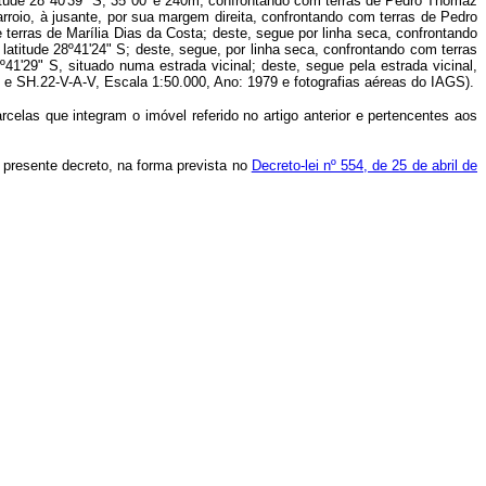
titude 28º40'39" S, 35º00' e 240m, confrontando com terras de Pedro Thomaz
arroio, à jusante, por sua margem direita, confrontando com terras de Pedro
terras de Marília Dias da Costa; deste, segue por linha seca, confrontando
atitude 28º41'24" S; deste, segue, por linha seca, confrontando com terras
1'29" S, situado numa estrada vicinal; deste, segue pela estrada vicinal,
 e SH.22-V-A-V, Escala 1:50.000, Ano: 1979 e fotografias aéreas do IAGS).
celas que integram o imóvel referido no artigo anterior e pertencentes aos
o presente decreto, na forma prevista no
Decreto-lei nº 554, de 25 de abril de