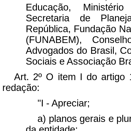
Educação, Ministério
Secretaria de Plane
República, Fundação Na
(FUNABEM), Consel
Advogados do Brasil, Co
Sociais e Associação Bra
Art. 2º O item I do artig
redação:
''I - Apreciar;
a) planos gerais e plu
da entidade;