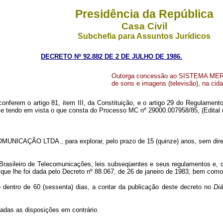
Presidência da República
Casa Civil
Subchefia para Assuntos Jurídicos
DECRETO Nº 92.882 DE 2 DE JULHO DE 1986.
Outorga concessão ao SISTEMA MERI
de sons e imagens (televisão), na cid
conferem o artigo 81, item III, da Constituição, e o artigo 29 do Regulamen
, e tendo em vista o que consta do Processo MC nº 29000.007958/85, (Edital 
CAÇÃO LTDA., para explorar, pelo prazo de 15 (quinze) anos, sem direito 
o Brasileiro de Telecomunicações, leis subseqüentes e seus regulamentos e
que lhe foi dada pelo Decreto nº 88.067, de 26 de janeiro de 1983, bem com
 dentro de 60 (sessenta) dias, a contar da publicação deste decreto no
Diá
gadas as disposições em contrário.