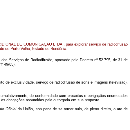
DIONAL DE COMUNICAÇÃO LTDA., para explorar serviço de radiodifusão
ade de Porto Velho, Estado de Rondônia.
to dos Serviços de Radiodifusão, aprovado pelo Decreto nº 52.795, de 31 de
nº 49/85),
de exclusividade, serviço de radiodifusão de sons e imagens (televisão),
, cumulativamente, de conformidade com preceitos e obrigações enumerados
o às obrigações assumidas pela outorgada em sua proposta.
rio Oficial
da União, sob pena de se tornar nulo, de pleno direito, o ato de