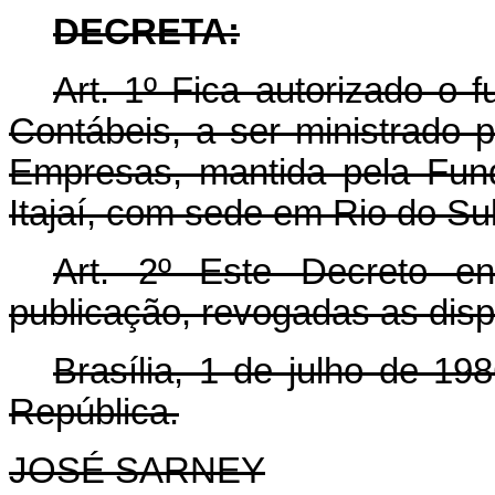
DECRETA:
Art. 1º Fica autorizado o
Contábeis, a ser ministrado 
Empresas, mantida pela Fun
Itajaí, com sede em Rio do Su
Art. 2º Este Decreto e
publicação, revogadas as disp
Brasília, 1 de julho de 1
República.
JOSÉ SARNEY