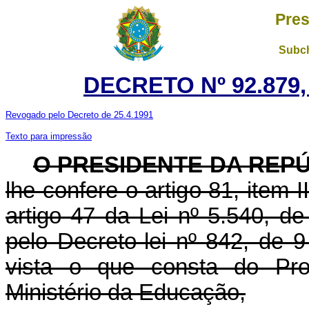
Pres
Subch
DECRETO Nº 92.879,
Revogado pelo Decreto de 25.4.1991
Texto para impressão
O PRESIDENTE DA REP
lhe confere o artigo 81, item 
artigo 47 da Lei nº 5.540, d
pelo Decreto-lei nº 842, de
vista o que consta do Pro
Ministério da Educação,